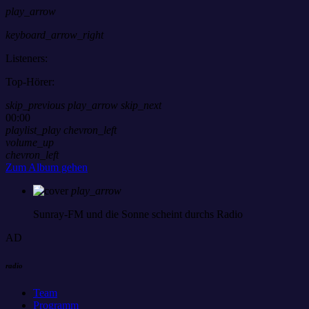
play_arrow
keyboard_arrow_right
Listeners:
Top-Hörer:
skip_previous
play_arrow
skip_next
00:00
playlist_play
chevron_left
volume_up
chevron_left
Zum Album gehen
play_arrow
Sunray-FM
und die Sonne scheint durchs Radio
AD
radio
Team
Programm