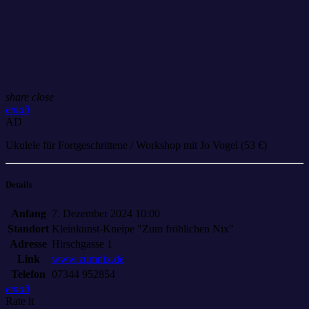
share
close
email
AD
Ukulele für Fortgeschrittene / Workshop mit Jo Vogel (53 €)
Details
Anfang
7. Dezember 2024 10:00
Standort
Kleinkunst-Kneipe "Zum fröhlichen Nix"
Adresse
Hirschgasse 1
Link
www.zumnix.de
Telefon
07344 952854
email
Rate it