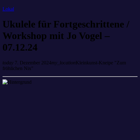
Lokal
Ukulele für Fortgeschrittene /
Workshop mit Jo Vogel –
07.12.24
today
7. Dezember 2024
my_location
Kleinkunst-Kneipe "Zum
fröhlichen Nix"