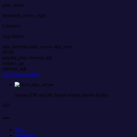
play_arrow
keyboard_arrow_right
Listeners:
Top-Hörer:
skip_previous
play_arrow
skip_next
00:00
playlist_play
chevron_left
volume_up
chevron_left
Zum Album gehen
play_arrow
Sunray-FM
und die Sonne scheint durchs Radio
AD
radio
Team
Programm