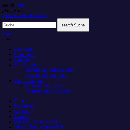
search
menu
play_arrow
open_in_new
PLAYER
search
Suche
close
close
Studiocam
Sendungen
Podcasts
Club Rotation
Anmeldung Club-Rotation
DJ’s der Club Rotation
Veranstaltungen
Veranstaltungen Lokal
Veranstaltungen Regional
Team
Programm
Empfang
Kontakt
Werben bei Sunray-FM
Jobs bei Radio Sunray-FM