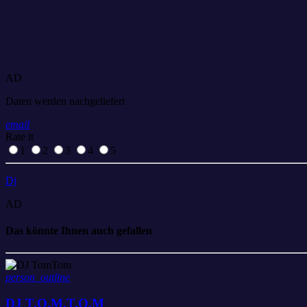
AD
Daten werden nachgeliefert
email
Rate it
1
2
3
4
5
Dj
AD
Das könnte Ihnen auch gefallen
person_outline
DJ T.O.M.T.O.M