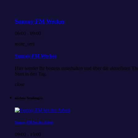
Sunray-FM Wecker
06:00 - 09:00
more_vert
Sunray-FM Wecker
Hier werdet Ihr bestens unterhalten und über die aktuellsten
Start in den Tag.
close
nächste Sendungen
Sunray-FM bei der Arbeit
09:00 - 15:00