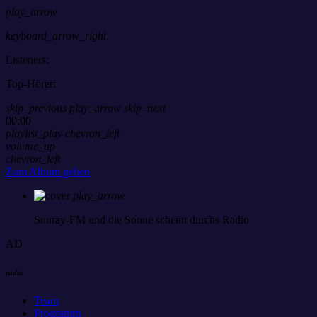
play_arrow
keyboard_arrow_right
Listeners:
Top-Hörer:
skip_previous
play_arrow
skip_next
00:00
playlist_play
chevron_left
volume_up
chevron_left
Zum Album gehen
play_arrow
Sunray-FM
und die Sonne scheint durchs Radio
AD
radio
Team
Programm