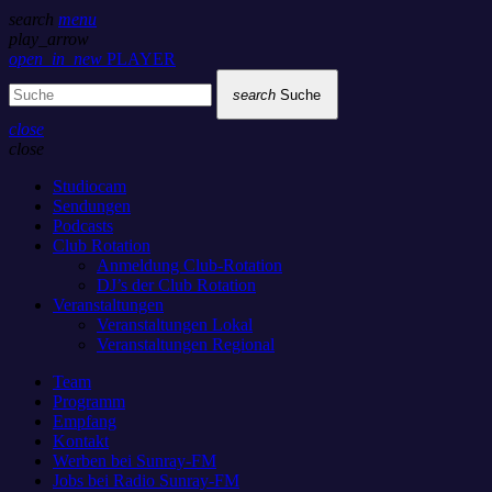
search
menu
play_arrow
open_in_new
PLAYER
search
Suche
close
close
Studiocam
Sendungen
Podcasts
Club Rotation
Anmeldung Club-Rotation
DJ’s der Club Rotation
Veranstaltungen
Veranstaltungen Lokal
Veranstaltungen Regional
Team
Programm
Empfang
Kontakt
Werben bei Sunray-FM
Jobs bei Radio Sunray-FM