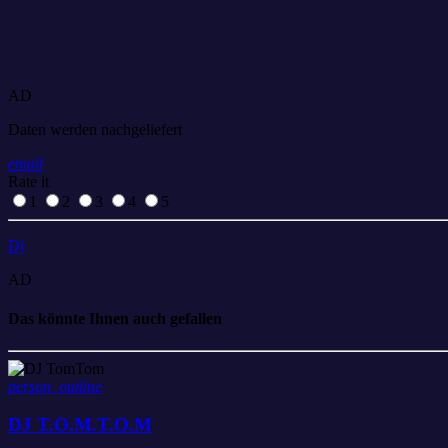
AD
Daten werden nachgeliefert
email
Rate it
1
2
3
4
5
Dj
AD
Das könnte Ihnen auch gefallen
person_outline
DJ T.O.M.T.O.M