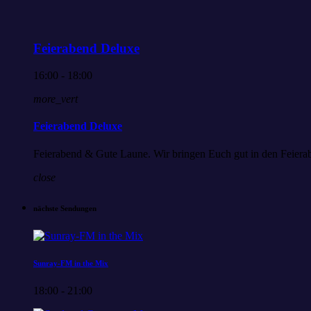
Feierabend Deluxe
16:00 - 18:00
more_vert
Feierabend Deluxe
Feierabend & Gute Laune. Wir bringen Euch gut in den Feierabe
close
nächste Sendungen
Sunray-FM in the Mix
18:00 - 21:00