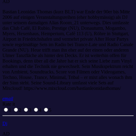
AD
Bastian Leonidas Thomas (kurz BLT) war Ende der 90er bis Mitte
2006 auf einigen Veranstaltungsreihen (eher hobbymässig) als DJ
unter seinem damaligen Alias Room_21 unterwegs. Dies umfasste
das Club Café, El Rubio, Prestige (NU), Donauturm, Mogambo,
Myers, Hexenhaus, Hemperium, Café 113 (U), Röhre in Stuttgart,
Airport in Friedrichshafen und vermehrt private After Hour Partys
sowie regelmäßige Sets im Radio bei Trance-Late und Radio Canale
Grande (NU). Heue trifft man ihn eher auf der einen oder anderen
Ulmer Tanzfläche als hinter den Decks. Er ist weiterhin offen für
Bookings, denn über all die Jahre hat er sich seine Liebe zum Vinyl
erhalten und die Technik nie gewechselt. Sein Musikspektrum reicht
von Ambient, Soundtracks, Score von Filmen oder Videogames,
Techno, House, Trance, Minimal, Tribal – er mixt alles wonach ihm
der Sinn steht. Seine Sound-Library umfasst viele Sets auf
Mixcloud! https://www.mixcloud.com/bastianleonidasthomas/
email
Rate it
1
2
3
4
5
Dj
AD