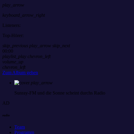
play_arrow
keyboard_arrow_right
Listeners:
Top-Hörer:
skip_previous
play_arrow
skip_next
00:00
playlist_play
chevron_left
volume_up
chevron_left
Zum Album gehen
play_arrow
Sunray-FM
und die Sonne scheint durchs Radio
AD
radio
Team
Programm