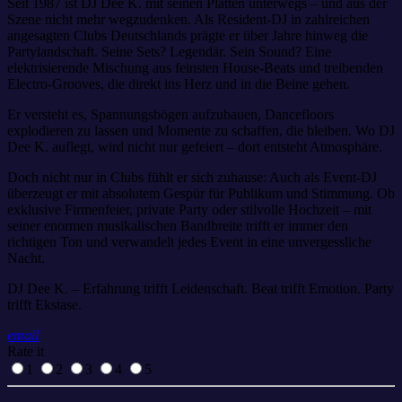
Seit 1987 ist DJ Dee K. mit seinen Platten unterwegs – und aus der
Szene nicht mehr wegzudenken. Als Resident-DJ in zahlreichen
angesagten Clubs Deutschlands prägte er über Jahre hinweg die
Partylandschaft. Seine Sets? Legendär. Sein Sound? Eine
elektrisierende Mischung aus feinsten House-Beats und treibenden
Electro-Grooves, die direkt ins Herz und in die Beine gehen.
Er versteht es, Spannungsbögen aufzubauen, Dancefloors
explodieren zu lassen und Momente zu schaffen, die bleiben. Wo DJ
Dee K. auflegt, wird nicht nur gefeiert – dort entsteht Atmosphäre.
Doch nicht nur in Clubs fühlt er sich zuhause: Auch als Event-DJ
überzeugt er mit absolutem Gespür für Publikum und Stimmung. Ob
exklusive Firmenfeier, private Party oder stilvolle Hochzeit – mit
seiner enormen musikalischen Bandbreite trifft er immer den
richtigen Ton und verwandelt jedes Event in eine unvergessliche
Nacht.
DJ Dee K. – Erfahrung trifft Leidenschaft. Beat trifft Emotion. Party
trifft Ekstase.
email
Rate it
1
2
3
4
5