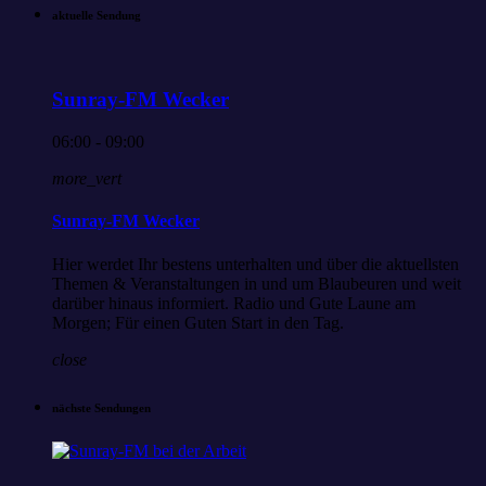
aktuelle Sendung
Sunray-FM Wecker
06:00 - 09:00
more_vert
Sunray-FM Wecker
Hier werdet Ihr bestens unterhalten und über die aktuellsten
Themen & Veranstaltungen in und um Blaubeuren und weit
darüber hinaus informiert. Radio und Gute Laune am
Morgen; Für einen Guten Start in den Tag.
close
nächste Sendungen