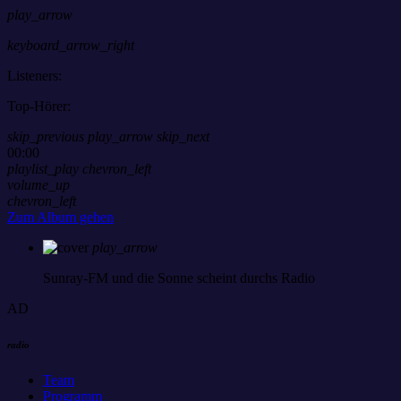
play_arrow
keyboard_arrow_right
Listeners:
Top-Hörer:
skip_previous
play_arrow
skip_next
00:00
playlist_play
chevron_left
volume_up
chevron_left
Zum Album gehen
play_arrow
Sunray-FM
und die Sonne scheint durchs Radio
AD
radio
Team
Programm