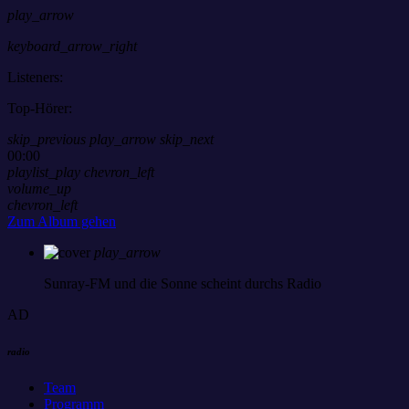
play_arrow
keyboard_arrow_right
Listeners:
Top-Hörer:
skip_previous
play_arrow
skip_next
00:00
playlist_play
chevron_left
volume_up
chevron_left
Zum Album gehen
play_arrow
Sunray-FM
und die Sonne scheint durchs Radio
AD
radio
Team
Programm