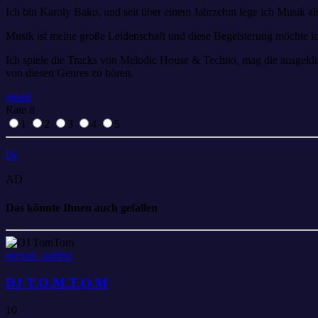
Ich bin Karoly Bako, und seit über einem Jahrzehnt lege ich Musik al
Musik ist meine große Leidenschaft und diese Begeisterung möchte i
Ich spiele die Tracks von Melodic House & Techno, mag die ausgekl
von diesen Genres zu hören.
email
Rate it
1
2
3
4
5
Dj
AD
Das könnte Ihnen auch gefallen
person_outline
DJ T.O.M.T.O.M
10