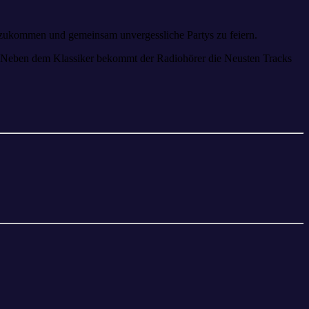
n zukommen und gemeinsam unvergessliche Partys zu feiern.
s. Neben dem Klassiker bekommt der Radiohörer die Neusten Tracks