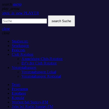
search
menu
play_arrow
open_in_new
PLAYER
search
Suche
close
close
Studiocam
Sendungen
Podcasts
Club Rotation
Anmeldung Club-Rotation
DJ’s der Club Rotation
Veranstaltungen
Veranstaltungen Lokal
Veranstaltungen Regional
Team
Programm
Empfang
Kontakt
Werben bei Sunray-FM
Jobs bei Radio Sunray-FM