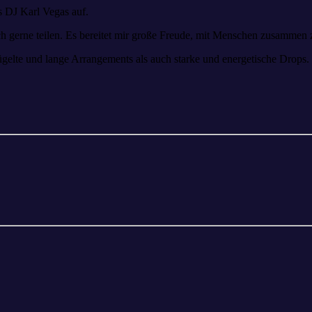
s DJ Karl Vegas auf.
ch gerne teilen. Es bereitet mir große Freude, mit Menschen zusamme
ügelte und lange Arrangements als auch starke und energetische Drop