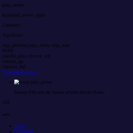
play_arrow
keyboard_arrow_right
Listeners:
Top-Hörer:
skip_previous
play_arrow
skip_next
00:00
playlist_play
chevron_left
volume_up
chevron_left
Zum Album gehen
play_arrow
Sunray-FM
und die Sonne scheint durchs Radio
AD
radio
Team
Programm