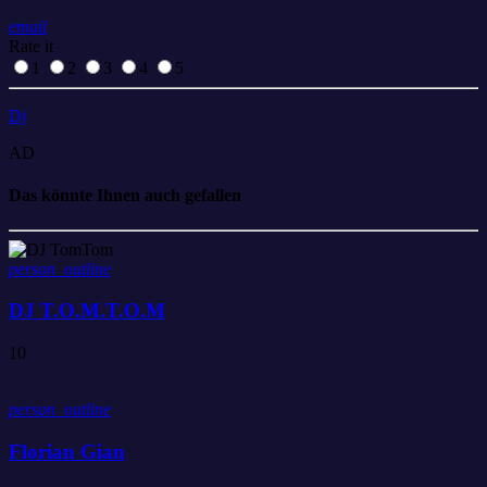
email
Rate it
1
2
3
4
5
Dj
AD
Das könnte Ihnen auch gefallen
person_outline
DJ T.O.M.T.O.M
10
person_outline
Florian Gian