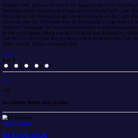
Geboren 1981 als Sven Severin Kraft, begann Sven Kraft seine Reise
bald seine tiefere musikalische Heimat im Bereich des Tech – und Bas
hin zu darker und driving Energie sowie Einflüssen aus der Latin-Mus
Für Sven steht der Vibe seiner Sets im Mittelpunkt. Er legt Wert au
fließende Übergänge, die einen kontinuierlichen Energiefluss erzeuge
In den vergangenen Jahren konnte Sven Kraft sein Können bei Auftrit
Seit 2025 ist Sven Kraft Teil des More Amore Kollektivs aus Ulm. Se
Feiern und der Freude zu ermöglichen.
email
Rate it
1
2
3
4
5
Dj
AD
Das könnte Ihnen auch gefallen
person_outline
DJ T.O.M.T.O.M