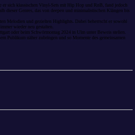
e er sich klassischen Vinyl-Sets mit Hip Hop und RnB, fand jedoch
halb dieser Genres, das von deepen und minimalistischen Klängen bis
nten Melodien und gezielten Highlights. Dabei beherrscht er sowohl
 immer wieder neu gestalten.
tuttgart oder beim Schwörmontag 2024 in Ulm unter Beweis stellen.
, seinem Publikum näher zubringen und so Momente des gemeinsamen