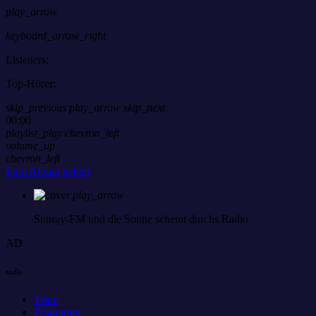
play_arrow
keyboard_arrow_right
Listeners:
Top-Hörer:
skip_previous
play_arrow
skip_next
00:00
playlist_play
chevron_left
volume_up
chevron_left
Zum Album gehen
play_arrow
Sunray-FM
und die Sonne scheint durchs Radio
AD
radio
Team
Programm