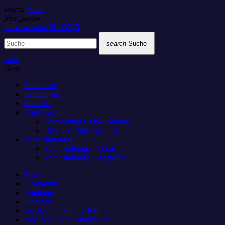
search
menu
play_arrow
open_in_new
PLAYER
search
Suche
close
close
Studiocam
Sendungen
Podcasts
Club Rotation
Anmeldung Club-Rotation
DJ’s der Club Rotation
Veranstaltungen
Veranstaltungen Lokal
Veranstaltungen Regional
Team
Programm
Empfang
Kontakt
Werben bei Sunray-FM
Jobs bei Radio Sunray-FM