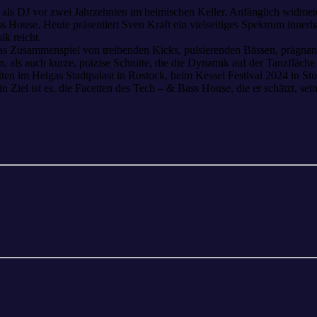
 als DJ vor zwei Jahrzehnten im heimischen Keller. Anfänglich widmet
s House. Heute präsentiert Sven Kraft ein vielseitiges Spektrum inner
ik reicht.
f das Zusammenspiel von treibenden Kicks, pulsierenden Bässen, prägna
n, als auch kurze, präzise Schnitte, die die Dynamik auf der Tanzfläche
ten im Helgas Stadtpalast in Rostock, beim Kessel Festival 2024 in S
in Ziel ist es, die Facetten des Tech – & Bass House, die er schätzt