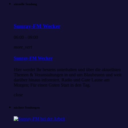
aktuelle Sendung
Sunray-FM Wecker
06:00 - 09:00
more_vert
Sunray-FM Wecker
Hier werdet Ihr bestens unterhalten und über die aktuellsten
Themen & Veranstaltungen in und um Blaubeuren und weit
darüber hinaus informiert. Radio und Gute Laune am
Morgen; Für einen Guten Start in den Tag.
close
nächste Sendungen