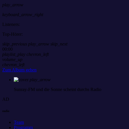
play_arrow
keyboard_arrow_right
Listeners:
Top-Hörer:
skip_previous
play_arrow
skip_next
00:00
playlist_play
chevron_left
volume_up
chevron_left
Zum Album gehen
play_arrow
Sunray-FM
und die Sonne scheint durchs Radio
AD
radio
Team
Programm