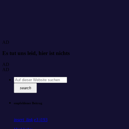
AD
Es tut uns leid, hier ist nichts
AD
AD
search
empfohlener Beitrag
insert_link
3
193