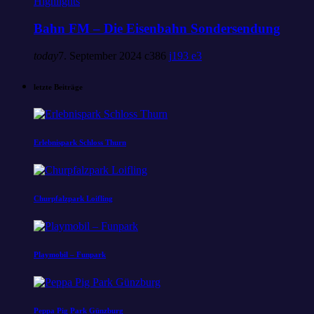
Highlights
Bahn FM – Die Eisenbahn Sondersendung
today
7. September 2024
386
193
3
letzte Beiträge
Erlebnispark Schloss Thurn
Churpfalzpark Loifling
Playmobil – Funpark
Peppa Pig Park Günzburg