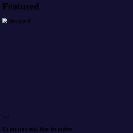
Featured
AD
Es tut uns leid, hier ist nichts