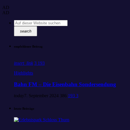
AD
AD
search
empfohlener Beitrag
insert_link
3
193
Highlights
Bahn FM – Die Eisenbahn Sondersendung
today
7. September 2024
386
193
3
letzte Beiträge