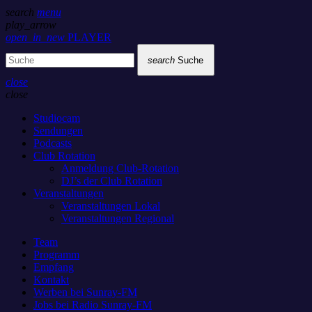
search
menu
play_arrow
open_in_new
PLAYER
search
Suche
close
close
Studiocam
Sendungen
Podcasts
Club Rotation
Anmeldung Club-Rotation
DJ’s der Club Rotation
Veranstaltungen
Veranstaltungen Lokal
Veranstaltungen Regional
Team
Programm
Empfang
Kontakt
Werben bei Sunray-FM
Jobs bei Radio Sunray-FM