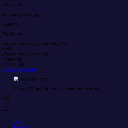
play_arrow
keyboard_arrow_right
Listeners:
Top-Hörer:
skip_previous
play_arrow
skip_next
00:00
playlist_play
chevron_left
volume_up
chevron_left
Zum Album gehen
play_arrow
Sunray-FM
und die Sonne scheint durchs Radio
AD
radio
Team
Programm