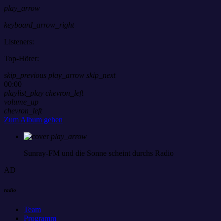
play_arrow
keyboard_arrow_right
Listeners:
Top-Hörer:
skip_previous
play_arrow
skip_next
00:00
playlist_play
chevron_left
volume_up
chevron_left
Zum Album gehen
play_arrow
Sunray-FM
und die Sonne scheint durchs Radio
AD
radio
Team
Programm