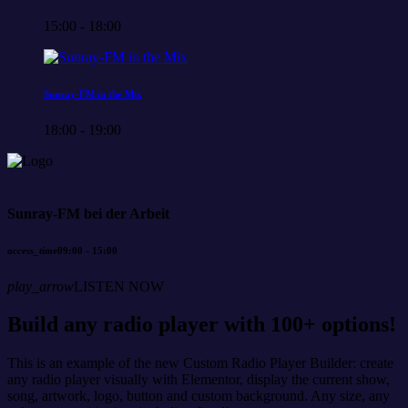
15:00 - 18:00
Sunray-FM in the Mix
18:00 - 19:00
Sunray-FM bei der Arbeit
access_time
09:00 - 15:00
play_arrow
LISTEN NOW
Build any radio player with 100+ options!
This is an example of the new Custom Radio Player Builder: create
any radio player visually with Elementor, display the current show,
song, artwork, logo, button and custom background. Any size, any