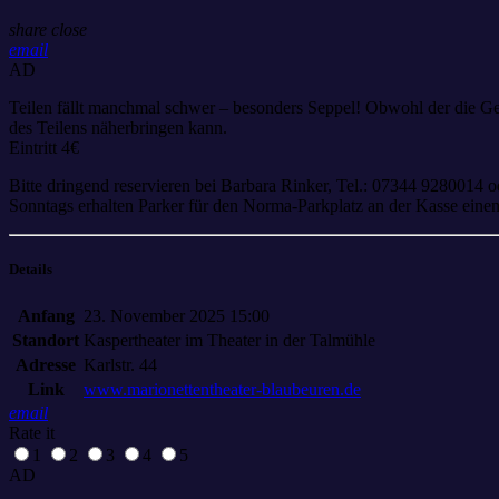
share
close
email
AD
Teilen fällt manchmal schwer – besonders Seppel! Obwohl der die Ge
des Teilens näherbringen kann.
Eintritt 4€
Bitte dringend reservieren bei Barbara Rinker, Tel.: 07344 9280014 o
Sonntags erhalten Parker für den Norma-Parkplatz an der Kasse eine
Details
Anfang
23. November 2025 15:00
Standort
Kaspertheater im Theater in der Talmühle
Adresse
Karlstr. 44
Link
www.marionettentheater-blaubeuren.de
email
Rate it
1
2
3
4
5
AD