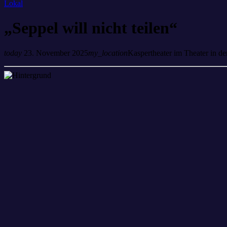
Lokal
„Seppel will nicht teilen“
today
23. November 2025
my_location
Kaspertheater im Theater in d