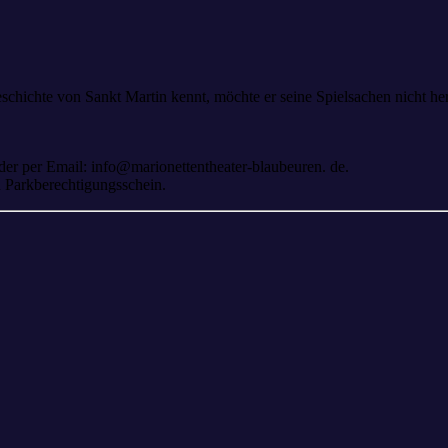
schichte von Sankt Martin kennt, möchte er seine Spielsachen nicht 
der per Email: info@marionettentheater-blaubeuren. de.
n Parkberechtigungsschein.