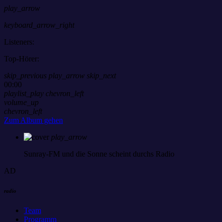
play_arrow
keyboard_arrow_right
Listeners:
Top-Hörer:
skip_previous
play_arrow
skip_next
00:00
playlist_play
chevron_left
volume_up
chevron_left
Zum Album gehen
play_arrow
Sunray-FM
und die Sonne scheint durchs Radio
AD
radio
Team
Programm