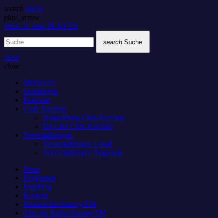
search
menu
play_arrow
open_in_new
PLAYER
search
Suche
close
close
Studiocam
Sendungen
Podcasts
Club Rotation
Anmeldung Club-Rotation
DJ’s der Club Rotation
Veranstaltungen
Veranstaltungen Lokal
Veranstaltungen Regional
Team
Programm
Empfang
Kontakt
Werben bei Sunray-FM
Jobs bei Radio Sunray-FM