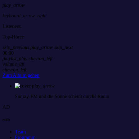
play_arrow
keyboard_arrow_right
Listeners:
Top-Hörer:
skip_previous
play_arrow
skip_next
00:00
playlist_play
chevron_left
volume_up
chevron_left
Zum Album gehen
play_arrow
Sunray-FM
und die Sonne scheint durchs Radio
AD
radio
Team
Programm