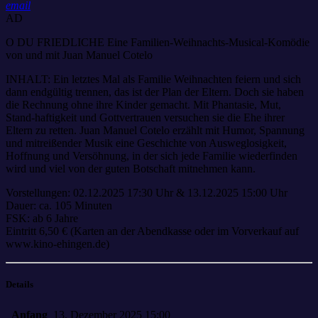
email
AD
O DU FRIEDLICHE Eine Familien-Weihnachts-Musical-Komödie
von und mit Juan Manuel Cotelo
INHALT: Ein letztes Mal als Familie Weihnachten feiern und sich
dann endgültig trennen, das ist der Plan der Eltern. Doch sie haben
die Rechnung ohne ihre Kinder gemacht. Mit Phantasie, Mut,
Stand-haftigkeit und Gottvertrauen versuchen sie die Ehe ihrer
Eltern zu retten. Juan Manuel Cotelo erzählt mit Humor, Spannung
und mitreißender Musik eine Geschichte von Ausweglosigkeit,
Hoffnung und Versöhnung, in der sich jede Familie wiederfinden
wird und viel von der guten Botschaft mitnehmen kann.
Vorstellungen: 02.12.2025 17:30 Uhr & 13.12.2025 15:00 Uhr
Dauer: ca. 105 Minuten
FSK: ab 6 Jahre
Eintritt 6,50 € (Karten an der Abendkasse oder im Vorverkauf auf
www.kino-ehingen.de)
Details
Anfang
13. Dezember 2025 15:00