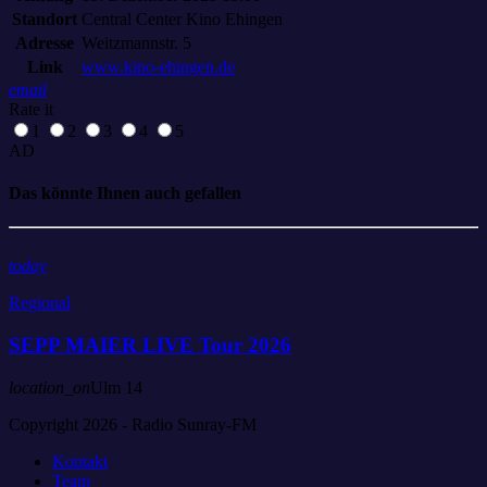
Standort
Central Center Kino Ehingen
Adresse
Weitzmannstr. 5
Link
www.kino-ehingen.de
email
Rate it
1
2
3
4
5
AD
Das könnte Ihnen auch gefallen
today
Regional
SEPP MAIER LIVE Tour 2026
location_on
Ulm
14
Copyright 2026 - Radio Sunray-FM
Kontakt
Team