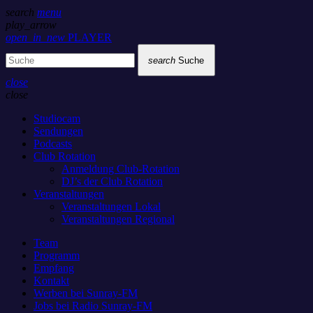
search
menu
play_arrow
open_in_new
PLAYER
search
Suche
close
close
Studiocam
Sendungen
Podcasts
Club Rotation
Anmeldung Club-Rotation
DJ’s der Club Rotation
Veranstaltungen
Veranstaltungen Lokal
Veranstaltungen Regional
Team
Programm
Empfang
Kontakt
Werben bei Sunray-FM
Jobs bei Radio Sunray-FM