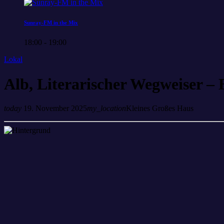
Sunray-FM in the Mix
18:00 - 19:00
Lokal
Alb, Literarischer Wegweiser –
today
19. November 2025
my_location
Kleines Großes Haus