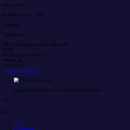
play_arrow
keyboard_arrow_right
Listeners:
Top-Hörer:
skip_previous
play_arrow
skip_next
00:00
playlist_play
chevron_left
volume_up
chevron_left
Zum Album gehen
play_arrow
Sunray-FM
und die Sonne scheint durchs Radio
AD
radio
Team
Programm