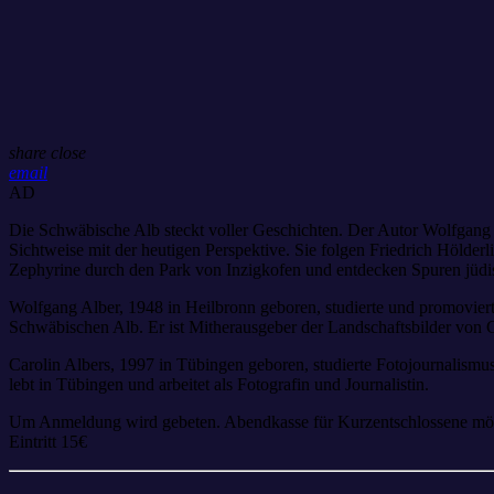
share
close
email
AD
Die Schwäbische Alb steckt voller Geschichten. Der Autor Wolfgang A
Sichtweise mit der heutigen Perspektive. Sie folgen Friedrich Hölde
Zephyrine durch den Park von Inzigkofen und entdecken Spuren jüdis
Wolfgang Alber, 1948 in Heilbronn geboren, studierte und promoviert
Schwäbischen Alb. Er ist Mitherausgeber der Landschaftsbilder vo
Carolin Albers, 1997 in Tübingen geboren, studierte Fotojournalism
lebt in Tübingen und arbeitet als Fotografin und Journalistin.
Um Anmeldung wird gebeten. Abendkasse für Kurzentschlossene mö
Eintritt 15€