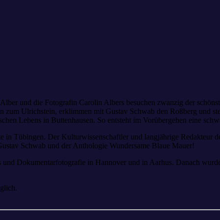
lber und die Fotografin Carolin Albers besuchen zwanzig der schönsten
rlin zum Ulrichstein, erklimmen mit Gustav Schwab den Roßberg und ste
chen Lebens in Buttenhausen. So entsteht im Vorübergehen eine schwäb
e in Tübingen. Der Kulturwissenschaftler und langjährige Redakteur d
n Gustav Schwab und der Anthologie Wundersame Blaue Mauer!
us und Dokumentarfotografie in Hannover und in Aarhus. Danach wurde 
glich.