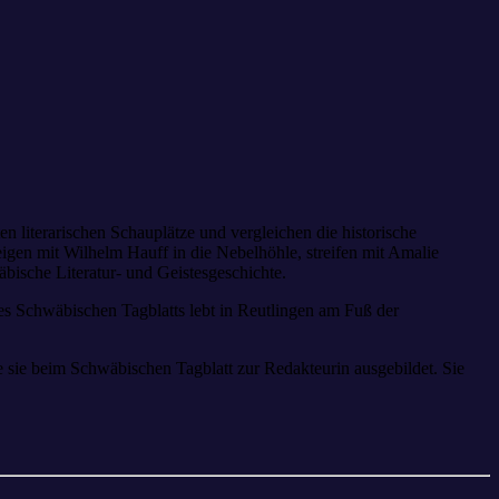
 literarischen Schauplätze und vergleichen die historische
igen mit Wilhelm Hauff in die Nebelhöhle, streifen mit Amalie
ische Literatur- und Geistesgeschichte.
es Schwäbischen Tagblatts lebt in Reutlingen am Fuß der
sie beim Schwäbischen Tagblatt zur Redakteurin ausgebildet. Sie