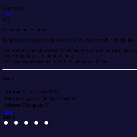
share
close
email
AD
Anhänger aus Schiefer
Schiefer ist ein grauer Stein von der Schwäbischen Alb. Schleife aus
Bei unserer Steinzeitwerkstatt bietet das Museum seinen Besuchern di
Eine Anmeldung ist nicht notwendig.
Die Steinzeitwerkstatt ist in der Familienkarte enthalten.
Details
Anfang
9. Juni 2024 11:00
Standort
Urgeschichtliches Museum
Adresse
Kirchplatz 10
email
Rate it
1
2
3
4
5
AD