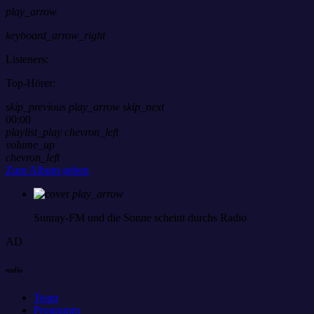
play_arrow
keyboard_arrow_right
Listeners:
Top-Hörer:
skip_previous
play_arrow
skip_next
00:00
playlist_play
chevron_left
volume_up
chevron_left
Zum Album gehen
play_arrow
Sunray-FM
und die Sonne scheint durchs Radio
AD
radio
Team
Programm