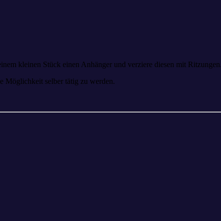
 einem kleinen Stück einen Anhänger und verziere diesen mit Ritzungen
e Möglichkeit selber tätig zu werden.