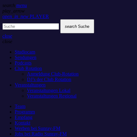
search
menu
play_arrow
open_in_new
PLAYER
search
Suche
close
close
Studiocam
Sendungen
Podcasts
Club Rotation
Anmeldung Club-Rotation
DJ’s der Club Rotation
Veranstaltungen
Veranstaltungen Lokal
Veranstaltungen Regional
Team
Programm
Empfang
Kontakt
Werben bei Sunray-FM
Jobs bei Radio Sunray-FM