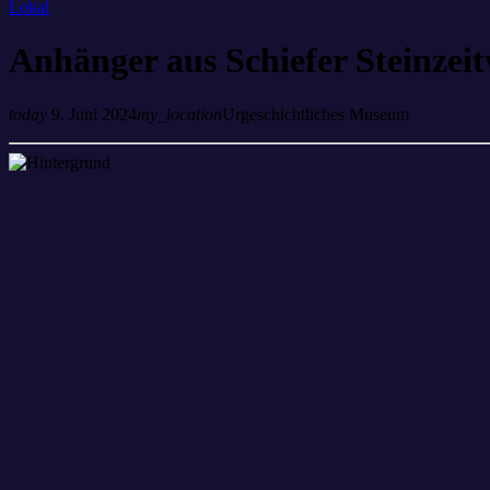
Lokal
Anhänger aus Schiefer Steinzeit
today
9. Juni 2024
my_location
Urgeschichtliches Museum