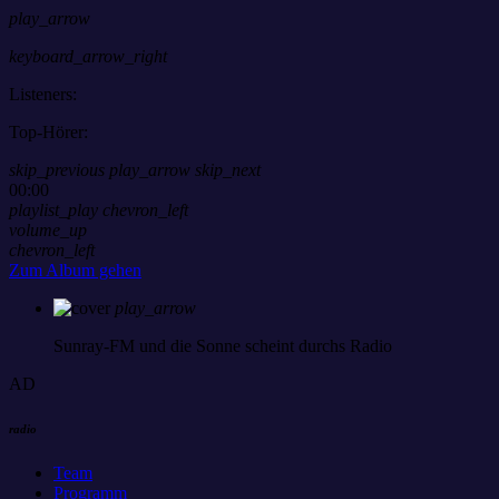
play_arrow
keyboard_arrow_right
Listeners:
Top-Hörer:
skip_previous
play_arrow
skip_next
00:00
playlist_play
chevron_left
volume_up
chevron_left
Zum Album gehen
play_arrow
Sunray-FM
und die Sonne scheint durchs Radio
AD
radio
Team
Programm