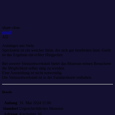
share
close
email
AD
Anhänger aus Stein
Speckstein ist ein weicher Stein, der sich gut bearbeiten lässt. Geölt
ist das Ergebnis ein echter Hingucker.
Bei unserer Steinzeitwerkstatt bietet das Museum seinen Besuchern
die Möglichkeit selber tätig zu werden.
Eine Anmeldung ist nicht notwendig.
Die Steinzeitwerkstatt ist in der Familienkarte enthalten.
Details
Anfang
31. Mai 2024 11:00
Standort
Urgeschichtliches Museum
Adresse
Kirchplatz 10