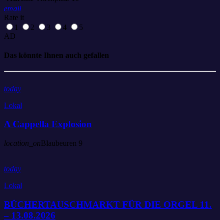
email
Rate it
1
2
3
4
5
AD
Das könnte Ihnen auch gefallen
today
Lokal
A Cappella Explosion
location_on
Blaubeuren
9
today
Lokal
BÜCHERTAUSCHMARKT FÜR DIE ORGEL 11.
– 13.08.2026