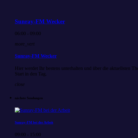
Sunray-FM Wecker
06:00 - 09:00
more_vert
Sunray-FM Wecker
Hier werdet Ihr bestens unterhalten und über die aktuellsten
Start in den Tag.
close
nächste Sendungen
Sunray-FM bei der Arbeit
09:00 - 15:00