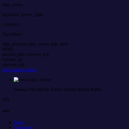
play_arrow
keyboard_arrow_right
Listeners:
Top-Hörer:
skip_previous
play_arrow
skip_next
00:00
playlist_play
chevron_left
volume_up
chevron_left
Zum Album gehen
play_arrow
Sunray-FM
und die Sonne scheint durchs Radio
AD
radio
Team
Programm