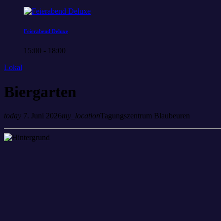
Feierabend Deluxe
15:00 - 18:00
Lokal
Biergarten
today
7. Juni 2026
my_location
Tagungszentrum Blaubeuren