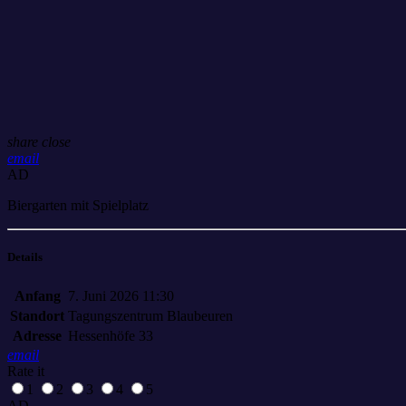
share
close
email
AD
Biergarten mit Spielplatz
Details
Anfang
7. Juni 2026 11:30
Standort
Tagungszentrum Blaubeuren
Adresse
Hessenhöfe 33
email
Rate it
1
2
3
4
5
AD