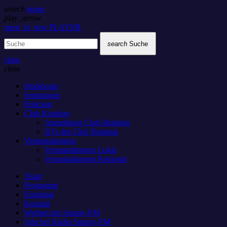
search
menu
play_arrow
open_in_new
PLAYER
search
Suche
close
close
Studiocam
Sendungen
Podcasts
Club Rotation
Anmeldung Club-Rotation
DJ’s der Club Rotation
Veranstaltungen
Veranstaltungen Lokal
Veranstaltungen Regional
Team
Programm
Empfang
Kontakt
Werben bei Sunray-FM
Jobs bei Radio Sunray-FM