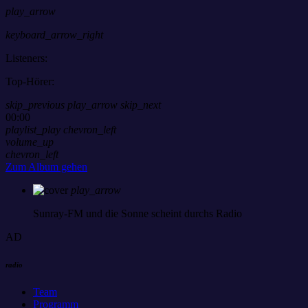
play_arrow
keyboard_arrow_right
Listeners:
Top-Hörer:
skip_previous
play_arrow
skip_next
00:00
playlist_play
chevron_left
volume_up
chevron_left
Zum Album gehen
play_arrow
Sunray-FM
und die Sonne scheint durchs Radio
AD
radio
Team
Programm