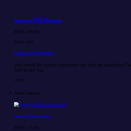
Sunray-FM Wecker
06:00 - 09:00
more_vert
Sunray-FM Wecker
Hier werdet Ihr bestens unterhalten und über die aktuellsten
Start in den Tag.
close
nächste Sendungen
Sunray-FM bei der Arbeit
09:00 - 15:00