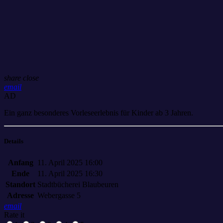
share
close
email
AD
Ein ganz besonderes Vorleseerlebnis für Kinder ab 3 Jahren.
Details
Anfang
11. April 2025 16:00
Ende
11. April 2025 16:30
Standort
Stadtbücherei Blaubeuren
Adresse
Webergasse 5
email
Rate it