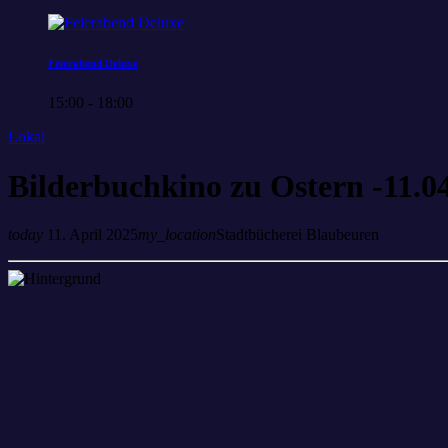
Feierabend Deluxe
15:00 - 18:00
Lokal
Bilderbuchkino zu Ostern -11.0
today
11. April 2025
my_location
Stadtbücherei Blaubeuren