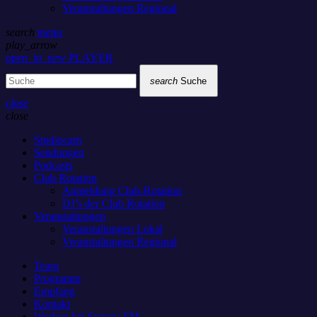
Veranstaltungen Regional
search
menu
play_arrow
open_in_new
PLAYER
search
Suche
close
close
Studiocam
Sendungen
Podcasts
Club Rotation
Anmeldung Club-Rotation
DJ’s der Club Rotation
Veranstaltungen
Veranstaltungen Lokal
Veranstaltungen Regional
Team
Programm
Empfang
Kontakt
Werben bei Sunray-FM