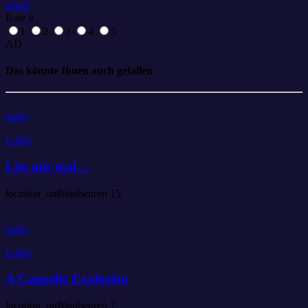
email
Rate it
1
2
3
4
5
AD
Das könnte Ihnen auch gefallen
today
Lokal
Lies mir mal…
location_on
Blaubeuren
15
today
Lokal
A Cappella Explosion
location_on
Blaubeuren
7