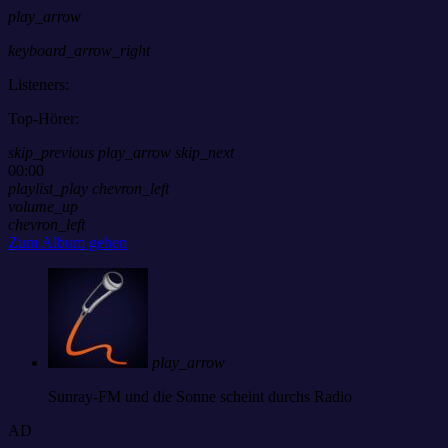
play_arrow
keyboard_arrow_right
Listeners:
Top-Hörer:
skip_previous
play_arrow
skip_next
00:00
playlist_play
chevron_left
volume_up
chevron_left
Zum Album gehen
play_arrow
Sunray-FM
und die Sonne scheint durchs Radio
AD