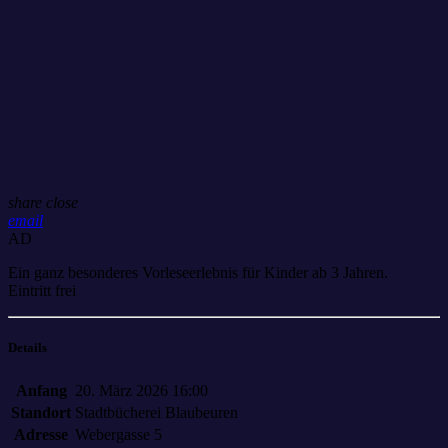
share
close
email
AD
Ein ganz besonderes Vorleseerlebnis für Kinder ab 3 Jahren.
Eintritt frei
Details
Anfang
20. März 2026 16:00
Standort
Stadtbücherei Blaubeuren
Adresse
Webergasse 5