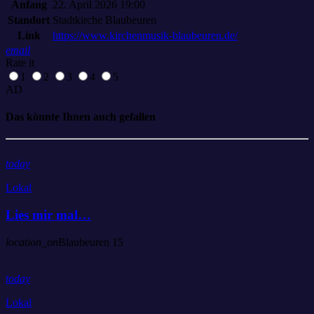
Anfang
22. April 2026 19:00
Standort
Stadtkirche Blaubeuren
Link
https://www.kirchenmusik-blaubeuren.de/
email
Rate it
1
2
3
4
5
AD
Das könnte Ihnen auch gefallen
today
Lokal
Lies mir mal…
location_on
Blaubeuren
15
today
Lokal