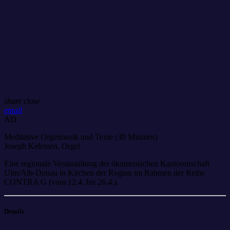
share
close
email
AD
Meditative Orgelmusik und Texte (30 Minuten)
Joseph Kelemen, Orgel
Eine regionale Veranstaltung der ökumenischen Kantorenschaft
Ulm/Alb-Donau in Kirchen der Region im Rahmen der Reihe
CONTRA G (vom 12.4. bis 26.4.).
Details