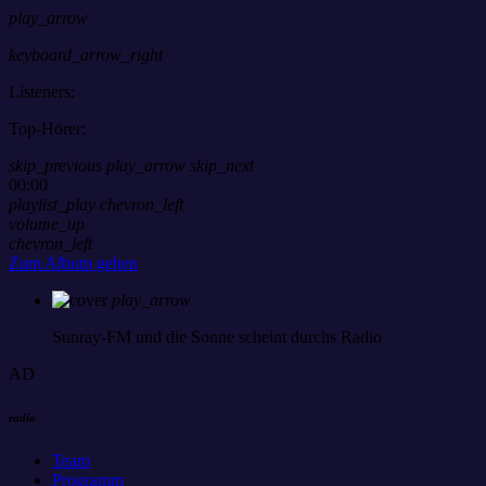
play_arrow
keyboard_arrow_right
Listeners:
Top-Hörer:
skip_previous
play_arrow
skip_next
00:00
playlist_play
chevron_left
volume_up
chevron_left
Zum Album gehen
play_arrow
Sunray-FM
und die Sonne scheint durchs Radio
AD
radio
Team
Programm