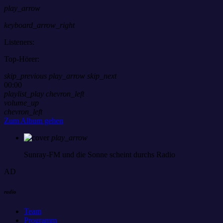
play_arrow
keyboard_arrow_right
Listeners:
Top-Hörer:
skip_previous
play_arrow
skip_next
00:00
playlist_play
chevron_left
volume_up
chevron_left
Zum Album gehen
play_arrow
Sunray-FM
und die Sonne scheint durchs Radio
AD
radio
Team
Programm