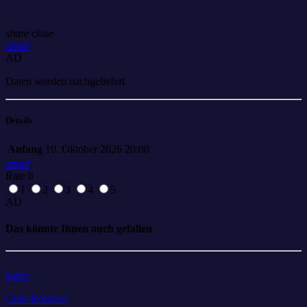
share
close
email
AD
Daten werden nachgeliefert
Details
Anfang
10. Oktober 2026 20:00
email
Rate it
1
2
3
4
5
AD
Das könnte Ihnen auch gefallen
today
Club-Rotation