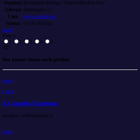
Standort
Kleinkunst-Kneipe "Zum fröhlichen Nix"
Adresse
Hirschgasse 1
Link
www.zumnix.de
Telefon
07344 952854
email
Rate it
1
2
3
4
5
AD
Das könnte Ihnen auch gefallen
today
Lokal
A Cappella Explosion
location_on
Blaubeuren
8
today