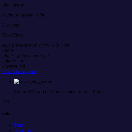
play_arrow
keyboard_arrow_right
Listeners:
Top-Hörer:
skip_previous
play_arrow
skip_next
00:00
playlist_play
chevron_left
volume_up
chevron_left
Zum Album gehen
play_arrow
Sunray-FM
und die Sonne scheint durchs Radio
AD
radio
Team
Programm