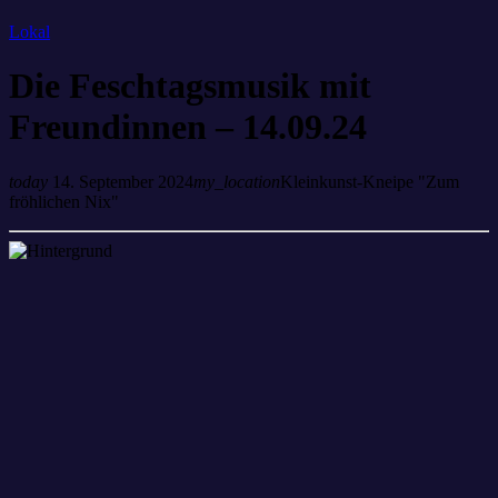
Lokal
Die Feschtagsmusik mit
Freundinnen – 14.09.24
today
14. September 2024
my_location
Kleinkunst-Kneipe "Zum
fröhlichen Nix"