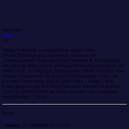
share
close
email
AD
Fetzige Folkmusik – weitgehend aus eigener Feder
Mit viel Rhythmus und Leidenschaft werden bei der
„Feschtagsmusik“ in eigenen Texten Gedanken & Lebensgefühle,
aber auch die Widersprüche und kaum hinnehmbaren Zustände auf
unserer Erde, zu lebendiger, handgemachter Musik verwoben. Am
heutigen Abend wartet die Band mit Überraschungs-Gästen auf
(Severine Zimmermann singt & spielt Gitarre + Geige; Carola
König groovt an den Saxofonen) und spielt sich auch in unsteten
Zeiten bei jedem Konzert ein Stück weit selbst „den Soundtrack
zum Überleben“. (10 €)
Details
Anfang
14. September 2024 20:00