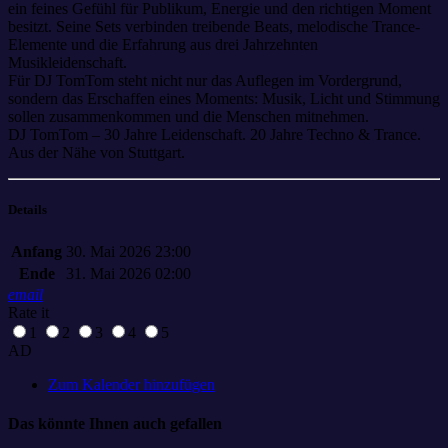
ein feines Gefühl für Publikum, Energie und den richtigen Moment
besitzt. Seine Sets verbinden treibende Beats, melodische Trance-
Elemente und die Erfahrung aus drei Jahrzehnten
Musikleidenschaft.
Für DJ TomTom steht nicht nur das Auflegen im Vordergrund,
sondern das Erschaffen eines Moments: Musik, Licht und Stimmung
sollen zusammenkommen und die Menschen mitnehmen.
DJ TomTom – 30 Jahre Leidenschaft. 20 Jahre Techno & Trance.
Aus der Nähe von Stuttgart.
Details
Anfang
30. Mai 2026 23:00
Ende
31. Mai 2026 02:00
email
Rate it
1
2
3
4
5
AD
Zum Kalender hinzufügen
Das könnte Ihnen auch gefallen