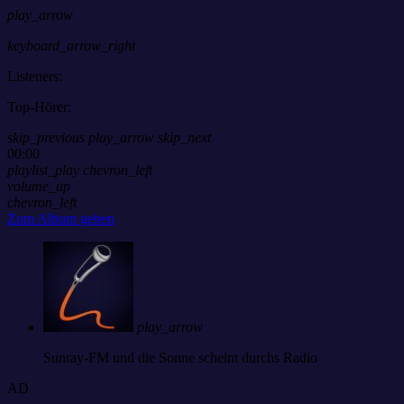
play_arrow
keyboard_arrow_right
Listeners:
Top-Hörer:
skip_previous
play_arrow
skip_next
00:00
playlist_play
chevron_left
volume_up
chevron_left
Zum Album gehen
play_arrow
Sunray-FM
und die Sonne scheint durchs Radio
AD