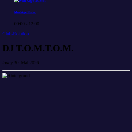
Marktgeflüster
09:00 - 12:00
Club-Rotation
DJ T.O.M.T.O.M.
today
30. Mai 2026