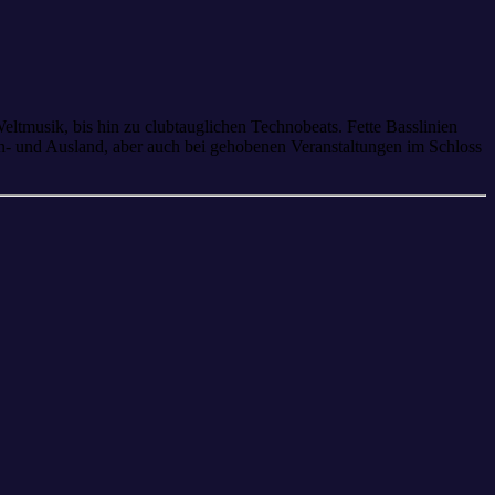
ltmusik, bis hin zu clubtauglichen Technobeats. Fette Basslinien
n- und Ausland, aber auch bei gehobenen Veranstaltungen im Schloss