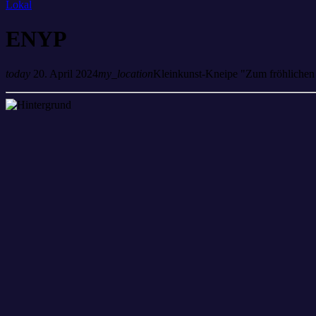
Lokal
ENYP
today
20. April 2024
my_location
Kleinkunst-Kneipe "Zum fröhlichen