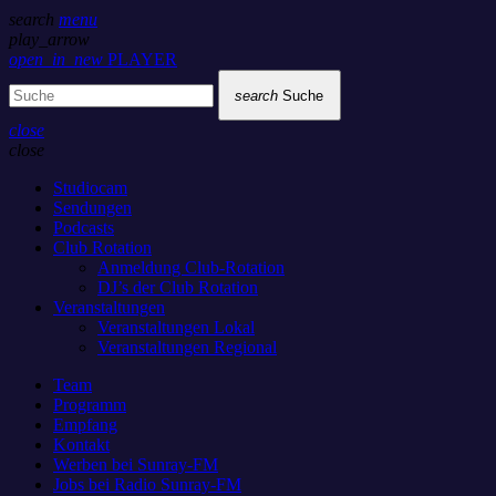
search
menu
play_arrow
open_in_new
PLAYER
search
Suche
close
close
Studiocam
Sendungen
Podcasts
Club Rotation
Anmeldung Club-Rotation
DJ’s der Club Rotation
Veranstaltungen
Veranstaltungen Lokal
Veranstaltungen Regional
Team
Programm
Empfang
Kontakt
Werben bei Sunray-FM
Jobs bei Radio Sunray-FM