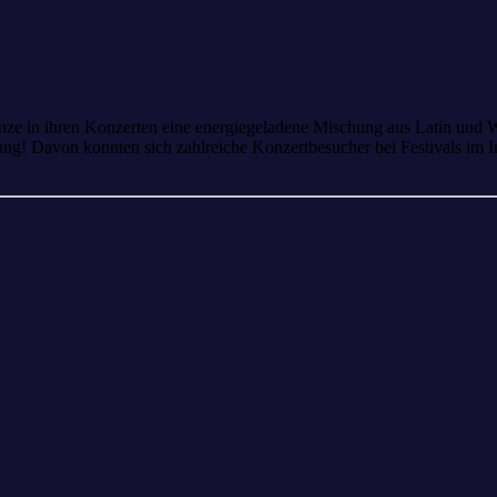
inze in ihren Konzerten eine energiegeladene Mischung aus Latin und We
g! Davon konnten sich zahlreiche Konzertbesucher bei Festivals im I