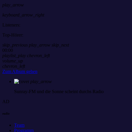
play_arrow
keyboard_arrow_right
Listeners:
Top-Hörer:
skip_previous
play_arrow
skip_next
00:00
playlist_play
chevron_left
volume_up
chevron_left
Zum Album gehen
play_arrow
Sunray-FM
und die Sonne scheint durchs Radio
AD
radio
Team
Programm