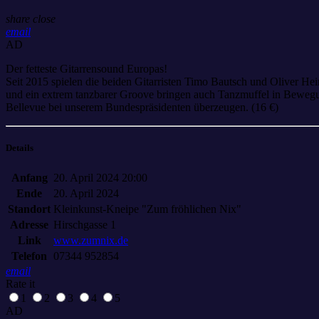
share
close
email
AD
Der fetteste Gitarrensound Europas!
Seit 2015 spielen die beiden Gitarristen Timo Bautsch und Oliver He
und ein extrem tanzbarer Groove bringen auch Tanzmuffel in Bewegun
Bellevue bei unserem Bundespräsidenten überzeugen. (16 €)
Details
Anfang
20. April 2024 20:00
Ende
20. April 2024
Standort
Kleinkunst-Kneipe "Zum fröhlichen Nix"
Adresse
Hirschgasse 1
Link
www.zumnix.de
Telefon
07344 952854
email
Rate it
1
2
3
4
5
AD