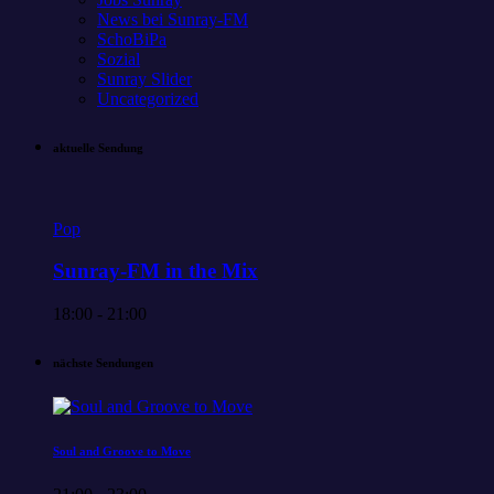
News bei Sunray-FM
SchoBiPa
Sozial
Sunray Slider
Uncategorized
aktuelle Sendung
Pop
Sunray-FM in the Mix
18:00 - 21:00
nächste Sendungen
Soul and Groove to Move