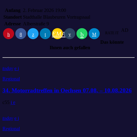
Anfang
2. Februar 2026 19:00
Standort
Stadthalle Blaubeuren Vortragssaal
Adresse
Alberstraße 9
AD
EMAIL
RATE IT
Das könnte
Ihnen auch gefallen
today
Regional
34. Motorradtreffen in Oechsen 07.08. – 10.08.2026
55
today
Regional