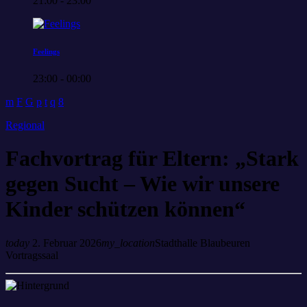
21:00 - 23:00
Feelings
23:00 - 00:00
Regional
Fachvortrag für Eltern: „Stark
gegen Sucht – Wie wir unsere
Kinder schützen können“
today
2. Februar 2026
my_location
Stadthalle Blaubeuren
Vortragssaal