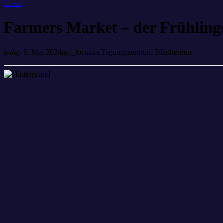
Lokal
Farmers Market – der Frühlin
today
5. Mai 2024
my_location
Tagungszentrum Blaubeuren