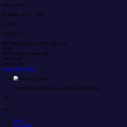
play_arrow
keyboard_arrow_right
Listeners:
Top-Hörer:
skip_previous
play_arrow
skip_next
00:00
playlist_play
chevron_left
volume_up
chevron_left
Zum Album gehen
play_arrow
Sunray-FM
und die Sonne scheint durchs Radio
AD
radio
Team
Programm