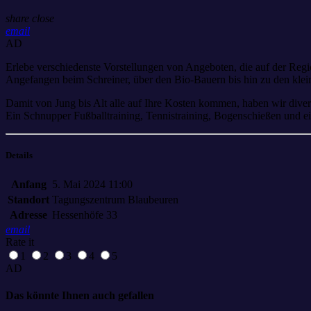
share
close
email
AD
Erlebe verschiedenste Vorstellungen von Angeboten, die auf der Regi
Angefangen beim Schreiner, über den Bio-Bauern bis hin zu den kle
Damit von Jung bis Alt alle auf Ihre Kosten kommen, haben wir diver
Ein Schnupper Fußballtraining, Tennistraining, Bogenschießen und e
Details
Anfang
5. Mai 2024 11:00
Standort
Tagungszentrum Blaubeuren
Adresse
Hessenhöfe 33
email
Rate it
1
2
3
4
5
AD
Das könnte Ihnen auch gefallen