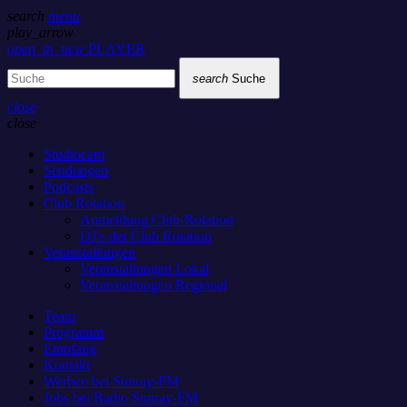
search
menu
play_arrow
open_in_new
PLAYER
search
Suche
close
close
Studiocam
Sendungen
Podcasts
Club Rotation
Anmeldung Club-Rotation
DJ’s der Club Rotation
Veranstaltungen
Veranstaltungen Lokal
Veranstaltungen Regional
Team
Programm
Empfang
Kontakt
Werben bei Sunray-FM
Jobs bei Radio Sunray-FM