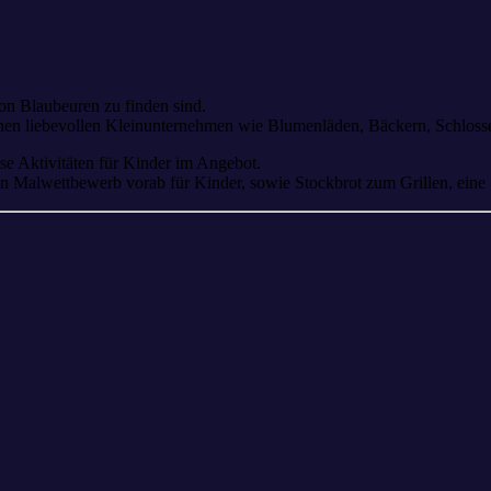
on Blaubeuren zu finden sind.
inen liebevollen Kleinunternehmen wie Blumenläden, Bäckern, Schlosse
se Aktivitäten für Kinder im Angebot.
in Malwettbewerb vorab für Kinder, sowie Stockbrot zum Grillen, eine 