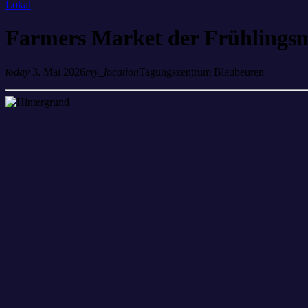
Lokal
Farmers Market der Frühlings
today
3. Mai 2026
my_location
Tagungszentrum Blaubeuren