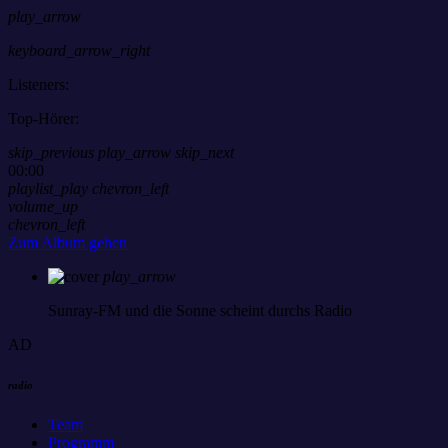
play_arrow
keyboard_arrow_right
Listeners:
Top-Hörer:
skip_previous
play_arrow
skip_next
00:00
playlist_play
chevron_left
volume_up
chevron_left
Zum Album gehen
play_arrow
Sunray-FM
und die Sonne scheint durchs Radio
AD
radio
Team
Programm