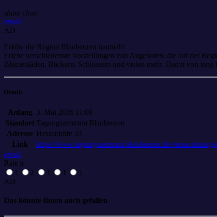
share
close
email
AD
Erlebe die Region Blaubeuren hautnah!
Erlebe verschiedenste Vorstellungen von Angeboten, die auf der Reg
Blumenläden, Bäckern, Schlossern und vielen mehr. Damit von jung bi
Details
Anfang
3. Mai 2026 11:00
Standort
Tagungszentrum Blaubeuren
Adresse
Hessenhöfe 33
Link
https://www.tagungszentrum-blaubeuren.de/veranstaltungen
email
Rate it
1
2
3
4
5
AD
Das könnte Ihnen auch gefallen