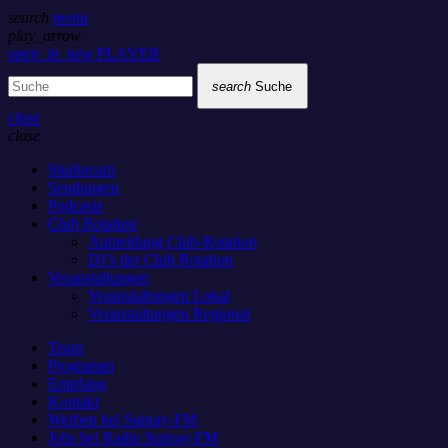
search
menu
play_arrow
open_in_new
PLAYER
search
Suche
close
close
Studiocam
Sendungen
Podcasts
Club Rotation
Anmeldung Club-Rotation
DJ’s der Club Rotation
Veranstaltungen
Veranstaltungen Lokal
Veranstaltungen Regional
Team
Programm
Empfang
Kontakt
Werben bei Sunray-FM
Jobs bei Radio Sunray-FM