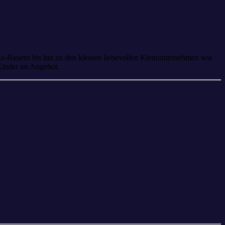
io-Bauern bis hin zu den kleinen liebevollen Kleinunternehmen wie
 Kinder im Angebot.