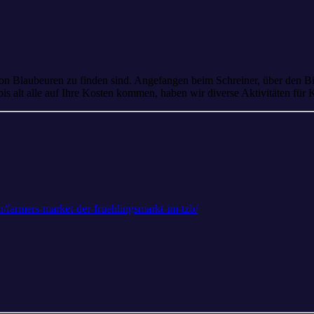
ion Blaubeuren zu finden sind. Angefangen beim Schreiner, über den B
s alt alle auf Ihre Kosten kommen, haben wir diverse Aktivitäten für
/farmers-market-der-fruehlingsmarkt-im-tzb/