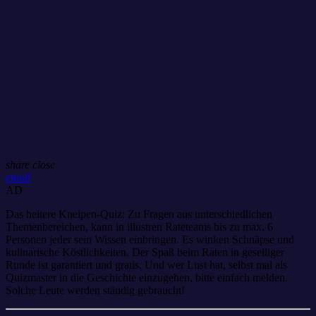
share
close
email
AD
Das heitere Kneipen-Quiz: Zu Fragen aus unterschiedlichen
Themenbereichen, kann in illustren Rateteams bis zu max. 6
Personen jeder sein Wissen einbringen. Es winken Schnäpse und
kulinarische Köstlichkeiten. Der Spaß beim Raten in geselliger
Runde ist garantiert und gratis. Und wer Lust hat, selbst mal als
Quizmaster in die Geschichte einzugehen, bitte einfach melden.
Solche Leute werden ständig gebraucht!