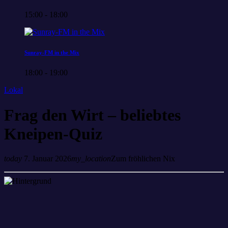
15:00 - 18:00
Sunray-FM in the Mix
18:00 - 19:00
Lokal
Frag den Wirt – beliebtes
Kneipen-Quiz
today
7. Januar 2026
my_location
Zum fröhlichen Nix