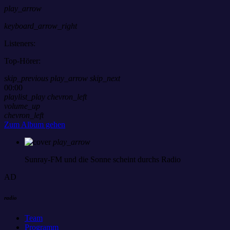
play_arrow
keyboard_arrow_right
Listeners:
Top-Hörer:
skip_previous
play_arrow
skip_next
00:00
playlist_play
chevron_left
volume_up
chevron_left
Zum Album gehen
play_arrow
Sunray-FM
und die Sonne scheint durchs Radio
AD
radio
Team
Programm