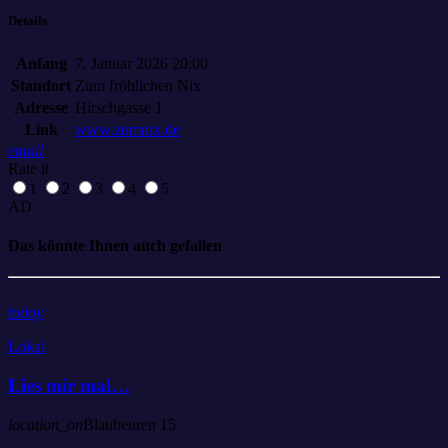
Details
Anfang
7. Januar 2026 20:00
Standort
Zum fröhlichen Nix
Adresse
Hirschgasse 1
Link
www.zumnix.de
email
Rate it
1
2
3
4
5
AD
Das könnte Ihnen auch gefallen
today
Lokal
Lies mir mal…
location_on
Blaubeuren
15