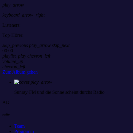
play_arrow
keyboard_arrow_right
Listeners:
Top-Hörer:
skip_previous
play_arrow
skip_next
00:00
playlist_play
chevron_left
volume_up
chevron_left
Zum Album gehen
play_arrow
Sunray-FM
und die Sonne scheint durchs Radio
AD
radio
Team
Programm