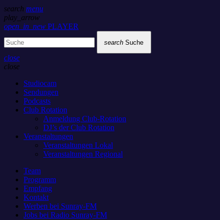
search
menu
play_arrow
open_in_new
PLAYER
search
Suche
close
close
Studiocam
Sendungen
Podcasts
Club Rotation
Anmeldung Club-Rotation
DJ’s der Club Rotation
Veranstaltungen
Veranstaltungen Lokal
Veranstaltungen Regional
Team
Programm
Empfang
Kontakt
Werben bei Sunray-FM
Jobs bei Radio Sunray-FM