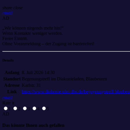
share
close
email
AD
„Wir können nirgends mehr hin!“
Wenn Kontakte weniger werden.
Freier Eintritt.
Ohne Voranmeldung – der Zugang ist barrierefrei!
Details
Anfang
8. Juli 2026 14:30
Standort
Begenungstreff im Diakonieladen, Blaubeuren
Adresse
Karlstr. 31
Link
https://www.diakonie-ulm-dbs.de/begegnungstreff-blaubeu
email
Rate it
1
2
3
4
5
AD
Das könnte Ihnen auch gefallen