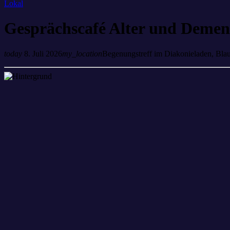
Lokal
Gesprächscafé Alter und Demen
today
8. Juli 2026
my_location
Begenungstreff im Diakonieladen, Bla