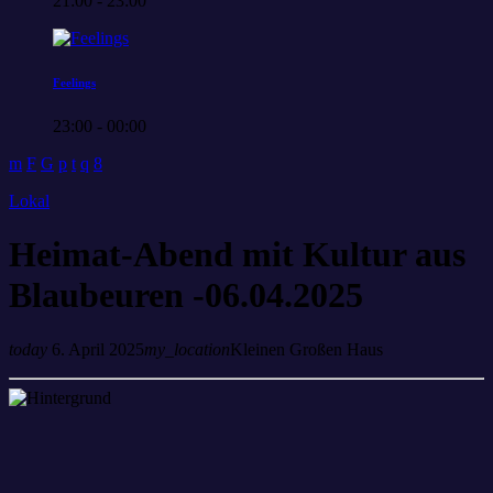
21:00 - 23:00
Feelings
23:00 - 00:00
Lokal
Heimat-Abend mit Kultur aus
Blaubeuren -06.04.2025
today
6. April 2025
my_location
Kleinen Großen Haus