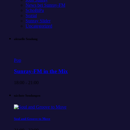
News bei Sunray-FM
SchoBiPa
Sozial
Sunray Slider
Uncategorized
aktuelle Sendung
Pop
Sunray-FM in the Mix
18:00 - 21:00
nächste Sendungen
Soul and Groove to Move