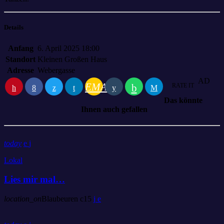
Details
Anfang
6. April 2025 18:00
Standort
Kleinen Großen Haus
Adresse
Webergasse
AD
EMAIL
RATE IT
Das könnte
Ihnen auch gefallen
today
Lokal
Lies mir mal…
location_on
Blaubeuren
15