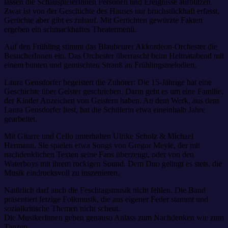
lassen die SchauspielerInnen Personen und Ereignisse aufblitzen.
Zwar ist von der Geschichte des Hauses nur bruchstückhaft erfasst,
Gerüchte aber gibt es zuhauf. Mit Gerüchten gewürzte Fakten
ergeben ein schmackhaftes Theatermenü.
Auf den Frühling stimmt das Blaubeurer Akkordeon-Orchester die
BesucherInnen ein. Das Orchester überrascht beim Heimatabend mit
einem bunten und gemischten Strauß an Frühlingsmelodien.
Laura Gensdorfer begeistert die Zuhörer: Die 15-Jährige hat eine
Geschichte über Geister geschrieben. Darin geht es um eine Familie,
der Kinder Anzeichen von Geistern haben. An dem Werk, aus dem
Laura Gensdorfer liest, hat die Schülerin etwa eineinhalb Jahre
gearbeitet.
Mit Gitarre und Cello unterhalten Ulrike Scholz & Michael
Hermann. Sie spielen etwa Songs von Gregor Meyle, der mit
nachdenklichen Texten seine Fans überzeugt, oder von den
Waterboys mit ihrem rockigen Sound. Dem Duo gelingt es stets, die
Musik eindrucksvoll zu inszenieren.
Natürlich darf auch die Feschtagsmusik nicht fehlen. Die Band
präsentiert fetzige Folkmusik, die aus eigener Feder stammt und
sozialkritische Themen nicht scheut.
Die MusikerInnen geben genauso Anlass zum Nachdenken wie zum
Tanzen.