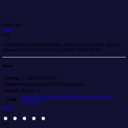
share
close
email
AD
Gemütliches Zusammenkommen: bei einer Tasse Kaffee oder Tee
miteinander reden und die Zeit genießen. Offen für alle!
Details
Anfang
1. April 2025 14:30
Standort
Begegnungstreff im Diakonieladen
Adresse
Karlstr. 31
https://www.diakonie-ulm-dbs.de/begegnungstreff-
Link
blaubeuren
email
Rate it
1
2
3
4
5
AD