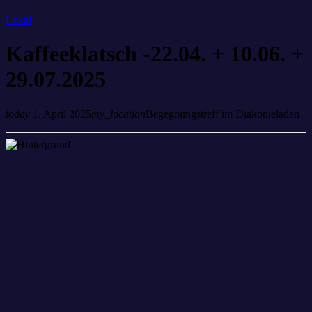
Lokal
Kaffeeklatsch -22.04. + 10.06. +
29.07.2025
today
1. April 2025
my_location
Begegnungstreff im Diakonieladen