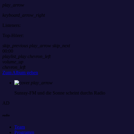
play_arrow
keyboard_arrow_right
Listeners:
Top-Hörer:
skip_previous
play_arrow
skip_next
00:00
playlist_play
chevron_left
volume_up
chevron_left
Zum Album gehen
play_arrow
Sunray-FM
und die Sonne scheint durchs Radio
AD
radio
Team
Programm