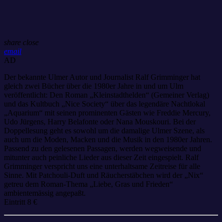
share
close
email
AD
Der bekannte Ulmer Autor und Journalist Ralf Grimminger hat
gleich zwei Bücher über die 1980er Jahre in und um Ulm
veröffentlicht: Den Roman „Kleinstadthelden“ (Gemeiner Verlag)
und das Kultbuch „Nice Society“ über das legendäre Nachtlokal
„Aquarium“ mit seinen prominenten Gästen wie Freddie Mercury,
Udo Jürgens, Harry Belafonte oder Nana Mouskouri. Bei der
Doppellesung geht es sowohl um die damalige Ulmer Szene, als
auch um die Moden, Macken und die Musik in den 1980er Jahren.
Passend zu den gelesenen Passagen, werden wegweisende und
mitunter auch peinliche Lieder aus dieser Zeit eingespielt. Ralf
Grimminger verspricht uns eine unterhaltsame Zeitreise für alle
Sinne. Mit Patchouli-Duft und Räucherstäbchen wird der „Nix“
getreu dem Roman-Thema „Liebe, Gras und Frieden“
ambientemässig angepaßt.
Eintritt 8 €