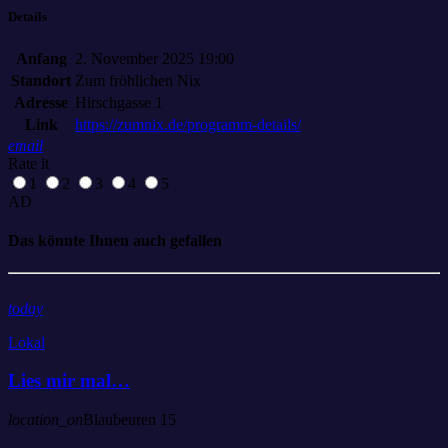
Details
Anfang
2. November 2025 19:00
Standort
Zum fröhlichen Nix
Adresse
Hirschgasse 1
Link
https://zumnix.de/programm-details/
email
Rate it
1
2
3
4
5
AD
Das könnte Ihnen auch gefallen
today
Lokal
Lies mir mal…
location_on
Blaubeuren
15