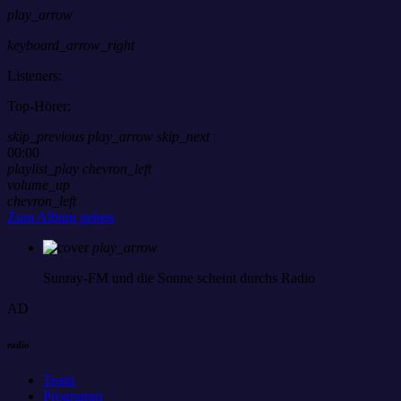
play_arrow
keyboard_arrow_right
Listeners:
Top-Hörer:
skip_previous
play_arrow
skip_next
00:00
playlist_play
chevron_left
volume_up
chevron_left
Zum Album gehen
play_arrow
Sunray-FM
und die Sonne scheint durchs Radio
AD
radio
Team
Programm