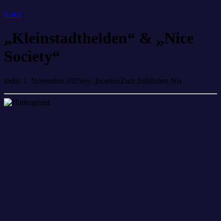
Lokal
„Kleinstadthelden“ & „Nice
Society“
today
2. November 2025
my_location
Zum fröhlichen Nix