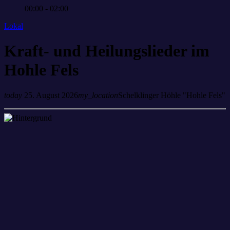
00:00 - 02:00
Lokal
Kraft- und Heilungslieder im
Hohle Fels
today
25. August 2026
my_location
Schelklinger Höhle "Hohle Fels"