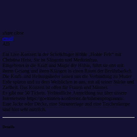
share
close
email
AD
Ein Live-Konzert in der Schelklinger Höhle „Hohle Fels“ mit
Christina Heist. Sie ist Sängerin und Medizinfrau.
Eingebettet in die Kraft und Magie der Höhle, führt sie uns mit
ihrem Gesang und ihren Klängen in einen Raum der Berührbarkeit.
Die Kraft- und Heilungslieder lassen uns die Verbindung zu Mutter
Erde spüren und zu dem Weiblichen in uns, mit all seiner Stärke und
Zartheit. Das Konzert ist offen für Frauen und Männer.
Es gibt nur 50 Tickets. Verbindliche Anmeldung nur über unsere
Internetseite https://goettinnen-konferenz.de/rahmenprogramm/.
Eine Jacke oder Decke, eine Sitzunterlage und eine Taschenlampe
sind hier sehr nützlich.
Details