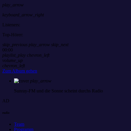
play_arrow
keyboard_arrow_right
Listeners:
Top-Hörer:
skip_previous
play_arrow
skip_next
00:00
playlist_play
chevron_left
volume_up
chevron_left
Zum Album gehen
play_arrow
Sunray-FM
und die Sonne scheint durchs Radio
AD
radio
Team
Programm