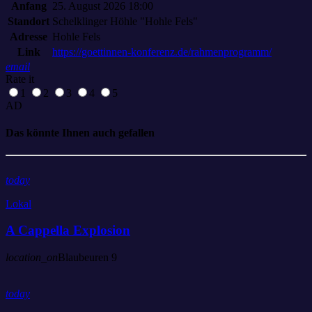
Anfang
25. August 2026 18:00
Standort
Schelklinger Höhle "Hohle Fels"
Adresse
Hohle Fels
Link
https://goettinnen-konferenz.de/rahmenprogramm/
email
Rate it
1
2
3
4
5
AD
Das könnte Ihnen auch gefallen
today
Lokal
A Cappella Explosion
location_on
Blaubeuren
9
today