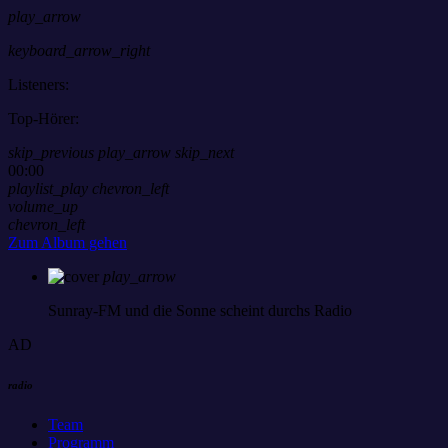
play_arrow
keyboard_arrow_right
Listeners:
Top-Hörer:
skip_previous
play_arrow
skip_next
00:00
playlist_play
chevron_left
volume_up
chevron_left
Zum Album gehen
play_arrow
Sunray-FM
und die Sonne scheint durchs Radio
AD
radio
Team
Programm