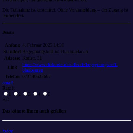
Die Teilnahme ist kostenfrei. Ohne Voranmeldung – der Zugang ist
barrierefrei.
Details
Anfang
4. Februar 2025 14:30
Standort
Begegnungstreff im Diakonieladen
Adresse
Karlstr. 31
https://www.diakonie-ulm-dbs.de/begegnungstreff-
Link
blaubeuren
Telefon
073449522697
email
Rate it
1
2
3
4
5
AD
Das könnte Ihnen auch gefallen
today