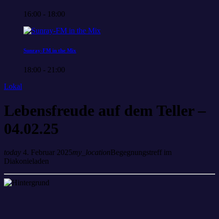
16:00 - 18:00
Sunray-FM in the Mix
18:00 - 21:00
Lokal
Lebensfreude auf dem Teller –
04.02.25
today
4. Februar 2025
my_location
Begegnungstreff im
Diakonieladen