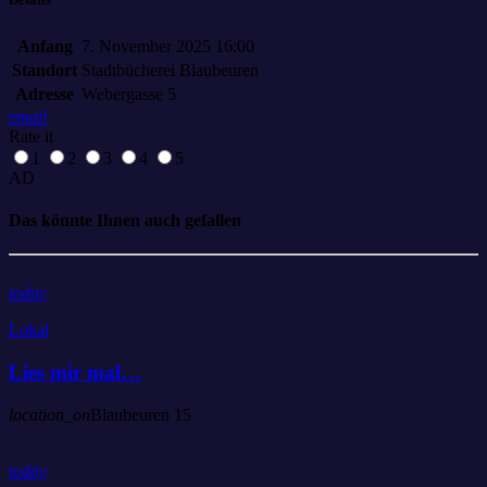
Anfang
7. November 2025 16:00
Standort
Stadtbücherei Blaubeuren
Adresse
Webergasse 5
email
Rate it
1
2
3
4
5
AD
Das könnte Ihnen auch gefallen
today
Lokal
Lies mir mal…
location_on
Blaubeuren
15
today