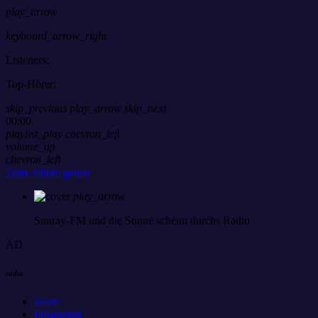
play_arrow
keyboard_arrow_right
Listeners:
Top-Hörer:
skip_previous
play_arrow
skip_next
00:00
playlist_play
chevron_left
volume_up
chevron_left
Zum Album gehen
play_arrow
Sunray-FM
und die Sonne scheint durchs Radio
AD
radio
Team
Programm