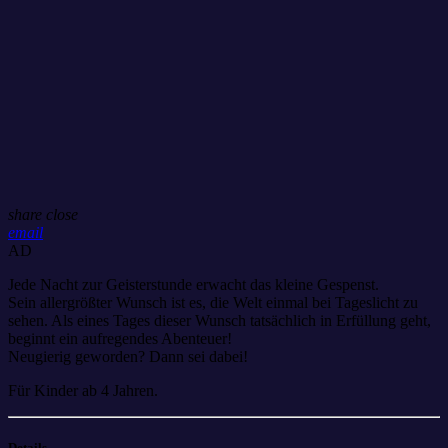
share
close
email
AD
Jede Nacht zur Geisterstunde erwacht das kleine Gespenst.
Sein allergrößter Wunsch ist es, die Welt einmal bei Tageslicht zu
sehen. Als eines Tages dieser Wunsch tatsächlich in Erfüllung geht,
beginnt ein aufregendes Abenteuer!
Neugierig geworden? Dann sei dabei!
Für Kinder ab 4 Jahren.
Details