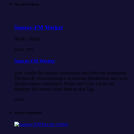
aktuelle Sendung
Sunray-FM Wecker
06:00 - 09:00
more_vert
Sunray-FM Wecker
Hier werdet Ihr bestens unterhalten und über die aktuellsten
Themen & Veranstaltungen in und um Blaubeuren und weit
darüber hinaus informiert. Radio und Gute Laune am
Morgen; Für einen Guten Start in den Tag.
close
nächste Sendungen