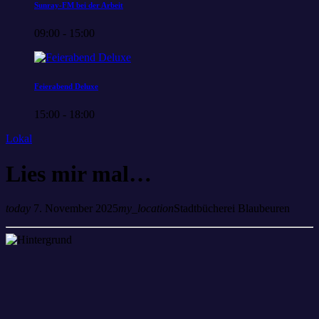
Sunray-FM bei der Arbeit
09:00 - 15:00
Feierabend Deluxe
15:00 - 18:00
Lokal
Lies mir mal…
today
7. November 2025
my_location
Stadtbücherei Blaubeuren