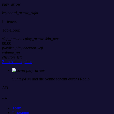
play_arrow
keyboard_arrow_right
Listeners:
Top-Hörer:
skip_previous
play_arrow
skip_next
00:00
playlist_play
chevron_left
volume_up
chevron_left
Zum Album gehen
play_arrow
Sunray-FM
und die Sonne scheint durchs Radio
AD
radio
Team
Programm