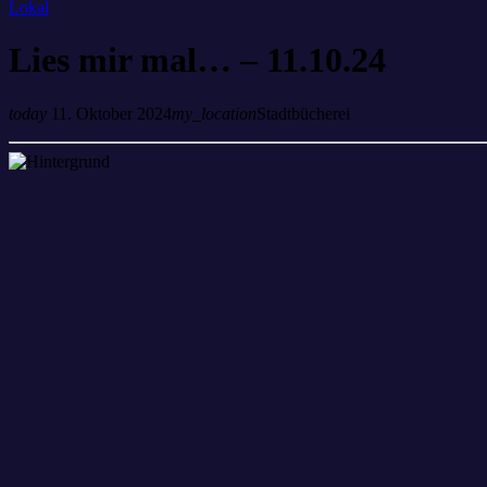
Lokal
Lies mir mal… – 11.10.24
today
11. Oktober 2024
my_location
Stadtbücherei