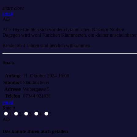
share
close
email
AD
Alle Tiere fürchten sich vor dem tyrannischen Nashorn Norbert.
Dagegen wird wohl Karlchen Klammerzeh, ein kleiner unscheinbarer V
Kinder ab 4 Jahren sind herzlich willkommen.
Details
Anfang
11. Oktober 2024 16:00
Standort
Stadtbücherei
Adresse
Webergasse 5
Telefon
07344 921031
email
Rate it
1
2
3
4
5
AD
Das könnte Ihnen auch gefallen