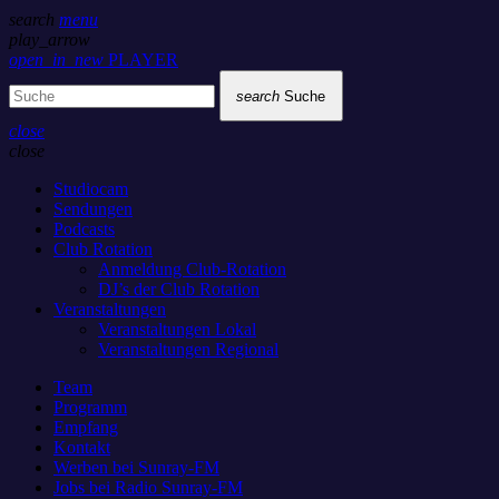
search
menu
play_arrow
open_in_new
PLAYER
search
Suche
close
close
Studiocam
Sendungen
Podcasts
Club Rotation
Anmeldung Club-Rotation
DJ’s der Club Rotation
Veranstaltungen
Veranstaltungen Lokal
Veranstaltungen Regional
Team
Programm
Empfang
Kontakt
Werben bei Sunray-FM
Jobs bei Radio Sunray-FM