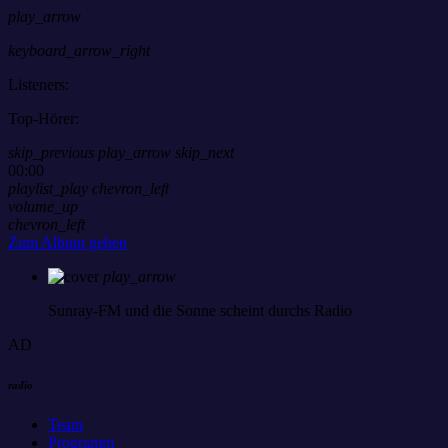
play_arrow
keyboard_arrow_right
Listeners:
Top-Hörer:
skip_previous
play_arrow
skip_next
00:00
playlist_play
chevron_left
volume_up
chevron_left
Zum Album gehen
play_arrow
Sunray-FM
und die Sonne scheint durchs Radio
AD
radio
Team
Programm