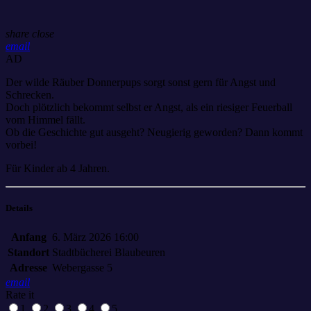
share
close
email
AD
Der wilde Räuber Donnerpups sorgt sonst gern für Angst und
Schrecken.
Doch plötzlich bekommt selbst er Angst, als ein riesiger Feuerball
vom Himmel fällt.
Ob die Geschichte gut ausgeht? Neugierig geworden? Dann kommt
vorbei!
Für Kinder ab 4 Jahren.
Details
Anfang
6. März 2026 16:00
Standort
Stadtbücherei Blaubeuren
Adresse
Webergasse 5
email
Rate it
1
2
3
4
5