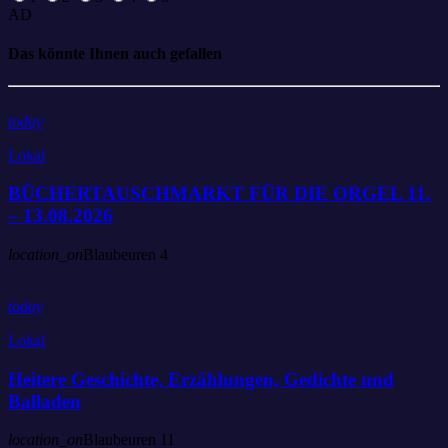
AD
Das könnte Ihnen auch gefallen
today
Lokal
BÜCHERTAUSCHMARKT FÜR DIE ORGEL 11.
– 13.08.2026
location_on
Blaubeuren
4
today
Lokal
Heitere Geschichte, Erzählungen, Gedichte und
Balladen
location_on
Blaubeuren
11