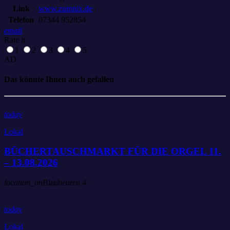
Link
www.zumnix.de
Telefon
07344 952854
email
Rate it
1
2
3
4
5
AD
Das könnte Ihnen auch gefallen
today
Lokal
BÜCHERTAUSCHMARKT FÜR DIE ORGEL 11.
– 13.08.2026
location_on
Blaubeuren
4
today
Lokal