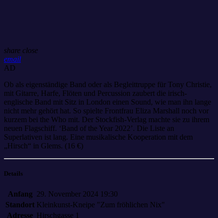
share
close
email
AD
Ob als eigenständige Band oder als Begleittruppe für Tony Christie,
mit Gitarre, Harfe, Flöten und Percussion zaubert die irisch-
englische Band mit Sitz in London einen Sound, wie man ihn lange
nicht mehr gehört hat. So spielte Frontfrau Eliza Marshall noch vor
kurzem bei the Who mit. Der Stockfish-Verlag machte sie zu ihrem
neuen Flagschiff. ‘Band of the Year 2022’. Die Liste an
Superlativen ist lang. Eine musikalische Kooperation mit dem
„Hirsch“ in Glems. (16 €)
Details
Anfang
29. November 2024 19:30
Standort
Kleinkunst-Kneipe "Zum fröhlichen Nix"
Adresse
Hirschgasse 1