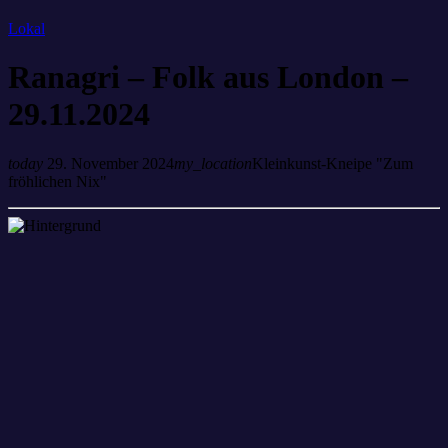
Lokal
Ranagri – Folk aus London –
29.11.2024
today
29. November 2024
my_location
Kleinkunst-Kneipe "Zum
fröhlichen Nix"