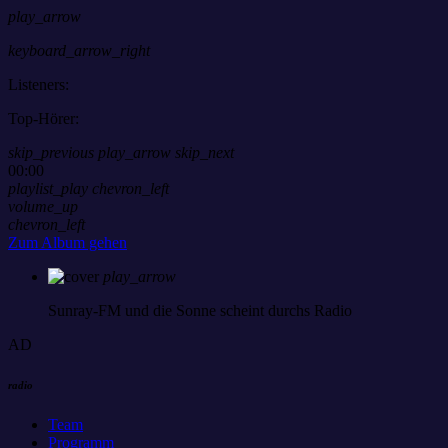
play_arrow
keyboard_arrow_right
Listeners:
Top-Hörer:
skip_previous
play_arrow
skip_next
00:00
playlist_play
chevron_left
volume_up
chevron_left
Zum Album gehen
play_arrow
Sunray-FM
und die Sonne scheint durchs Radio
AD
radio
Team
Programm