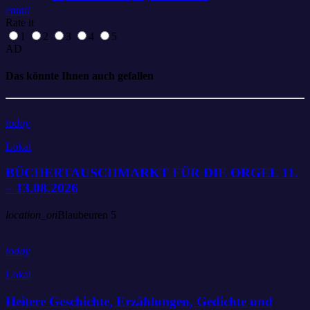
email
Rate it
1
2
3
4
5
AD
Das könnte Ihnen auch gefallen
today
Lokal
BÜCHERTAUSCHMARKT FÜR DIE ORGEL 11.
– 13.08.2026
location_on
Blaubeuren
5
today
Lokal
Heitere Geschichte, Erzählungen, Gedichte und