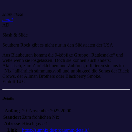
share
close
email
AD
Slash & Slide
Southern Rock gibt es nicht nur in den Südstaaten der USA
Aus Blaubeuren kommt die 9-köpfige Gruppe „Rattlesnake“ und
wehe wenn sie losgelassen! Doch sie können auch anders:
Akustisch, zum Zurücklehnen und Zuhören, offerieren sie uns im
„Nix“ alljährlich stimmungsvoll und unplugged die Songs der Black
Crows, der Allman Brothers oder Blackberry Smoke.
Eintritt 14 €
Details
Anfang
29. November 2025 20:00
Standort
Zum fröhlichen Nix
Adresse
Hirschgasse 1
Link
https://zumnix.de/programm-details/