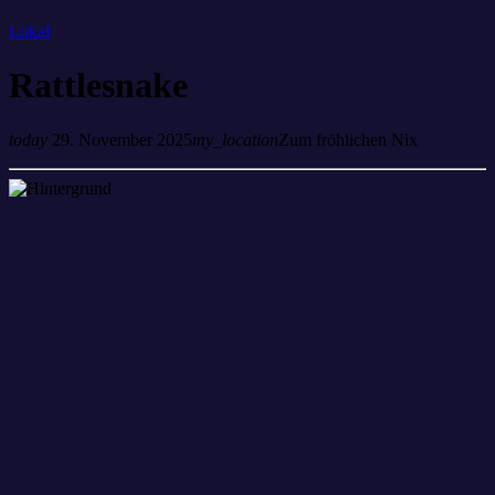
Lokal
Rattlesnake
today
29. November 2025
my_location
Zum fröhlichen Nix