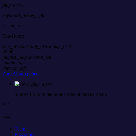
play_arrow
keyboard_arrow_right
Listeners:
Top-Hörer:
skip_previous
play_arrow
skip_next
00:00
playlist_play
chevron_left
volume_up
chevron_left
Zum Album gehen
play_arrow
Sunray-FM
und die Sonne scheint durchs Radio
AD
radio
Team
Programm