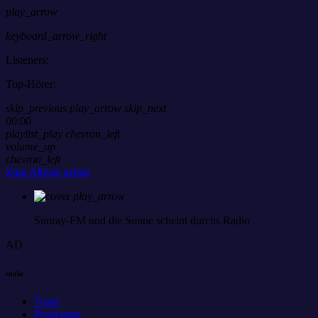
play_arrow
keyboard_arrow_right
Listeners:
Top-Hörer:
skip_previous
play_arrow
skip_next
00:00
playlist_play
chevron_left
volume_up
chevron_left
Zum Album gehen
play_arrow
Sunray-FM
und die Sonne scheint durchs Radio
AD
radio
Team
Programm