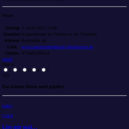
Details
Anfang
5. April 2025 15:00
Standort
Kaspertheater im Theater in der Talmühle
Adresse
Karlstraße 44
Link
www.marionettentheater-blaubeuren.de
Telefon
073449280014
email
Rate it
1
2
3
4
5
AD
Das könnte Ihnen auch gefallen
today
Lokal
Lies mir mal…