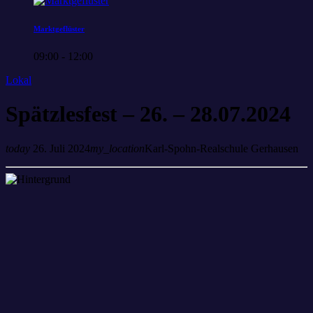
Marktgeflüster
09:00 - 12:00
Lokal
Spätzlesfest – 26. – 28.07.2024
today
26. Juli 2024
my_location
Karl-Spohn-Realschule Gerhausen