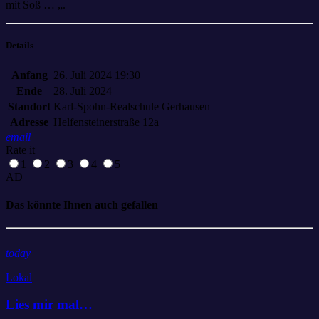
mit Soß … „.
Details
Anfang
26. Juli 2024 19:30
Ende
28. Juli 2024
Standort
Karl-Spohn-Realschule Gerhausen
Adresse
Helfensteinerstraße 12a
email
Rate it
1
2
3
4
5
AD
Das könnte Ihnen auch gefallen
today
Lokal
Lies mir mal…