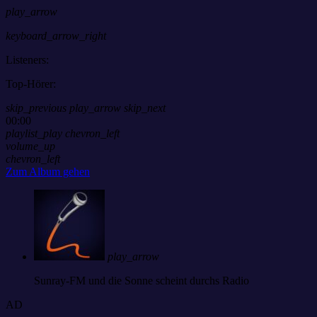
play_arrow
keyboard_arrow_right
Listeners:
Top-Hörer:
skip_previous
play_arrow
skip_next
00:00
playlist_play
chevron_left
volume_up
chevron_left
Zum Album gehen
play_arrow
Sunray-FM
und die Sonne scheint durchs Radio
AD