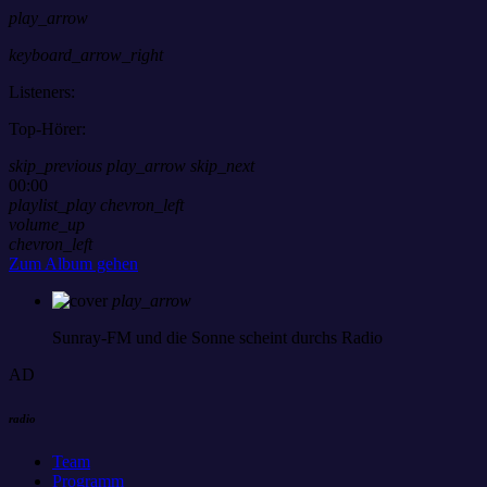
play_arrow
keyboard_arrow_right
Listeners:
Top-Hörer:
skip_previous
play_arrow
skip_next
00:00
playlist_play
chevron_left
volume_up
chevron_left
Zum Album gehen
play_arrow
Sunray-FM
und die Sonne scheint durchs Radio
AD
radio
Team
Programm