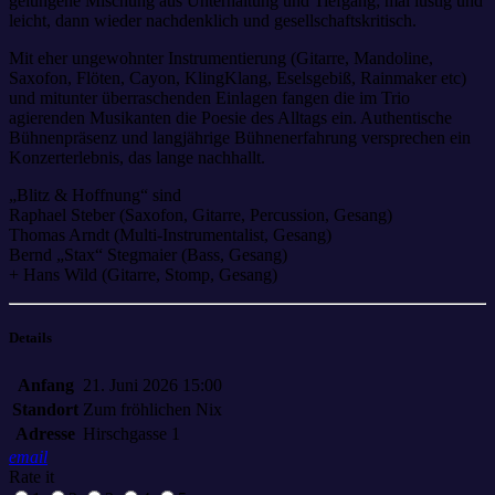
gelungene Mischung aus Unterhaltung und Tiefgang; mal lustig und
leicht, dann wieder nachdenklich und gesellschaftskritisch.
Mit eher ungewohnter Instrumentierung (Gitarre, Mandoline,
Saxofon, Flöten, Cayon, KlingKlang, Eselsgebiß, Rainmaker etc)
und mitunter überraschenden Einlagen fangen die im Trio
agierenden Musikanten die Poesie des Alltags ein. Authentische
Bühnenpräsenz und langjährige Bühnenerfahrung versprechen ein
Konzerterlebnis, das lange nachhallt.
„Blitz & Hoffnung“ sind
Raphael Steber (Saxofon, Gitarre, Percussion, Gesang)
Thomas Arndt (Multi-Instrumentalist, Gesang)
Bernd „Stax“ Stegmaier (Bass, Gesang)
+ Hans Wild (Gitarre, Stomp, Gesang)
Details
Anfang
21. Juni 2026 15:00
Standort
Zum fröhlichen Nix
Adresse
Hirschgasse 1
email
Rate it