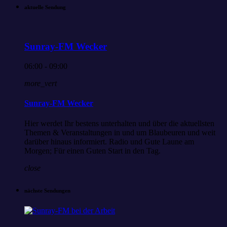
aktuelle Sendung
Sunray-FM Wecker
06:00 - 09:00
more_vert
Sunray-FM Wecker
Hier werdet Ihr bestens unterhalten und über die aktuellsten
Themen & Veranstaltungen in und um Blaubeuren und weit
darüber hinaus informiert. Radio und Gute Laune am
Morgen; Für einen Guten Start in den Tag.
close
nächste Sendungen