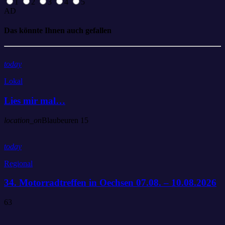
1
2
3
4
5
AD
Das könnte Ihnen auch gefallen
today
Lokal
Lies mir mal…
location_on
Blaubeuren
15
today
Regional
34. Motorradtreffen in Oechsen 07.08. – 10.08.2026
63