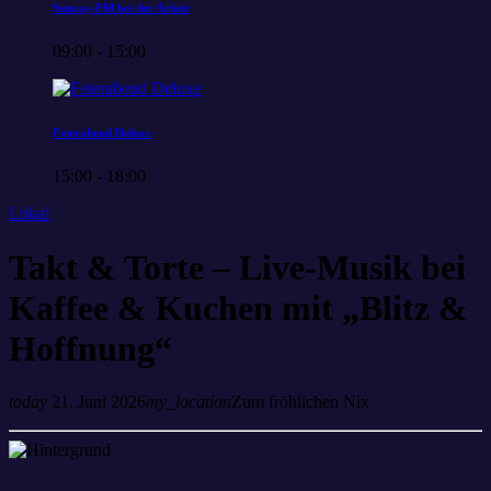
Sunray-FM bei der Arbeit
09:00 - 15:00
Feierabend Deluxe
15:00 - 18:00
Lokal
Takt & Torte – Live-Musik bei
Kaffee & Kuchen mit „Blitz &
Hoffnung“
today
21. Juni 2026
my_location
Zum fröhlichen Nix