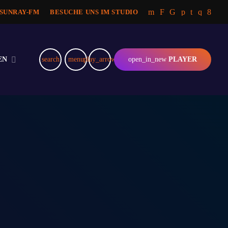
 SUNRAY-FM
BESUCHE UNS IM STUDIO
EN
search
menu
play_arrow
open_in_new
PLAYER