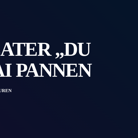
ATER „DU
AI PANNEN
UREN