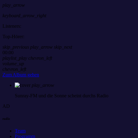
play_arrow
keyboard_arrow_right
Listeners:
Top-Hörer:
skip_previous
play_arrow
skip_next
00:00
playlist_play
chevron_left
volume_up
chevron_left
Zum Album gehen
play_arrow
Sunray-FM
und die Sonne scheint durchs Radio
AD
radio
Team
Programm