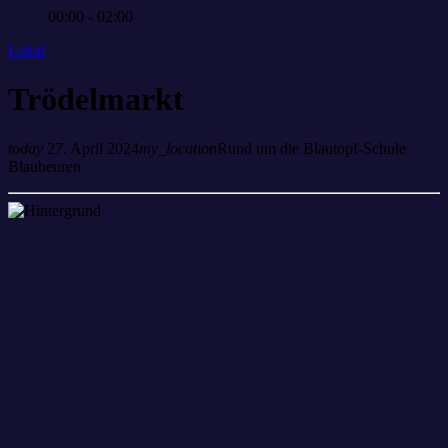
00:00 - 02:00
Lokal
Trödelmarkt
today
27. April 2024
my_location
Rund um die Blautopf-Schule
Blaubeuren