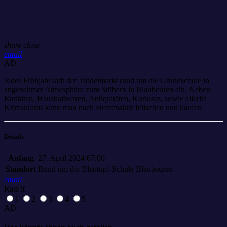
share
close
email
AD
Jedes Frühjahr lädt der Trödelmarkt rund um die Grundschule in
angenehmer Atmosphäre zum Stöbern in Blaubeuren ein. Neben
Raritäten, Haushaltwaren, Antiquitäten, Kurioses, sowie allerlei
Krimskrams kann man nach Herzenslust feilschen und kaufen.
Details
Anfang
27. April 2024 07:00
Standort
Rund um die Blautopf-Schule Blaubeuren
email
Rate it
1
2
3
4
5
AD