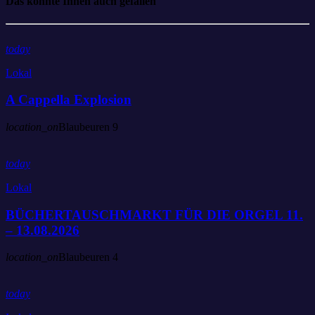
Das könnte Ihnen auch gefallen
today
Lokal
A Cappella Explosion
location_on
Blaubeuren
9
today
Lokal
BÜCHERTAUSCHMARKT FÜR DIE ORGEL 11.
– 13.08.2026
location_on
Blaubeuren
4
today