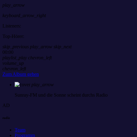
play_arrow
keyboard_arrow_right
Listeners:
Top-Hörer:
skip_previous
play_arrow
skip_next
00:00
playlist_play
chevron_left
volume_up
chevron_left
Zum Album gehen
play_arrow
Sunray-FM
und die Sonne scheint durchs Radio
AD
radio
Team
Programm