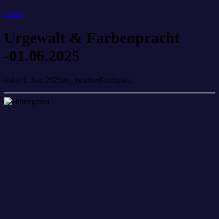
Lokal
Urgewalt & Farbenpracht
-01.06.2025
today
1. Juni 2025
my_location
Kirchplatz