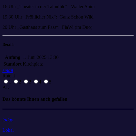
16 Uhr „Theater in der Talmühle“: Walter Spira
19.30 Uhr „Fröhlicher Nix“: Ganz Schön Wild
20 Uhr „Gasthaus zum Fass“: FlaWi (im Duo)
Details
Anfang
1. Juni 2025 13:30
Standort
Kirchplatz
email
Rate it
1
2
3
4
5
AD
Das könnte Ihnen auch gefallen
today
Lokal