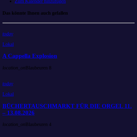
Zum Kalender hinzufügen
Das könnte Ihnen auch gefallen
today
Lokal
A Cappella Explosion
location_on
Blaubeuren
8
today
Lokal
BÜCHERTAUSCHMARKT FÜR DIE ORGEL 11.
– 13.08.2026
location_on
Blaubeuren
4