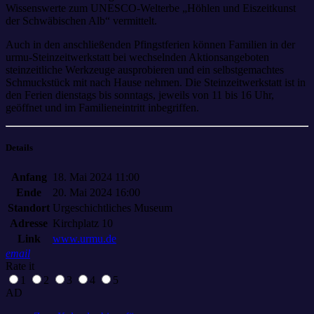
Wissenswerte zum UNESCO-Welterbe „Höhlen und Eiszeitkunst
der Schwäbischen Alb“ vermittelt.
Auch in den anschließenden Pfingstferien können Familien in der
urmu-Steinzeitwerkstatt bei wechselnden Aktionsangeboten
steinzeitliche Werkzeuge ausprobieren und ein selbstgemachtes
Schmuckstück mit nach Hause nehmen. Die Steinzeitwerkstatt ist in
den Ferien dienstags bis sonntags, jeweils von 11 bis 16 Uhr,
geöffnet und im Familieneintritt inbegriffen.
Details
Anfang
18. Mai 2024 11:00
Ende
20. Mai 2024 16:00
Standort
Urgeschichtliches Museum
Adresse
Kirchplatz 10
Link
www.urmu.de
email
Rate it
1
2
3
4
5
AD