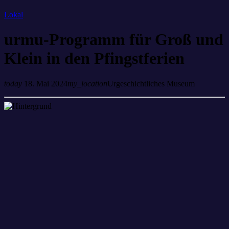
Lokal
urmu-Programm für Groß und
Klein in den Pfingstferien
today
18. Mai 2024
my_location
Urgeschichtliches Museum