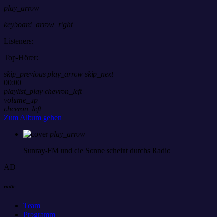
play_arrow
keyboard_arrow_right
Listeners:
Top-Hörer:
skip_previous
play_arrow
skip_next
00:00
playlist_play
chevron_left
volume_up
chevron_left
Zum Album gehen
play_arrow
Sunray-FM
und die Sonne scheint durchs Radio
AD
radio
Team
Programm