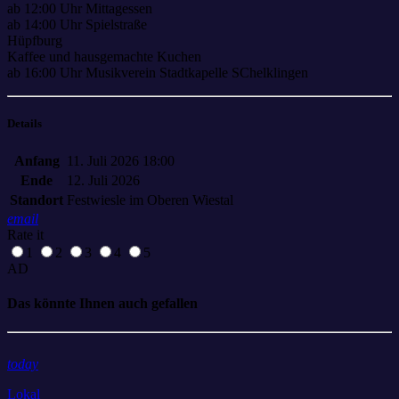
ab 12:00 Uhr Mittagessen
ab 14:00 Uhr Spielstraße
Hüpfburg
Kaffee und hausgemachte Kuchen
ab 16:00 Uhr Musikverein Stadtkapelle SChelklingen
Details
Anfang
11. Juli 2026 18:00
Ende
12. Juli 2026
Standort
Festwiesle im Oberen Wiestal
email
Rate it
1
2
3
4
5
AD
Das könnte Ihnen auch gefallen
today
Lokal