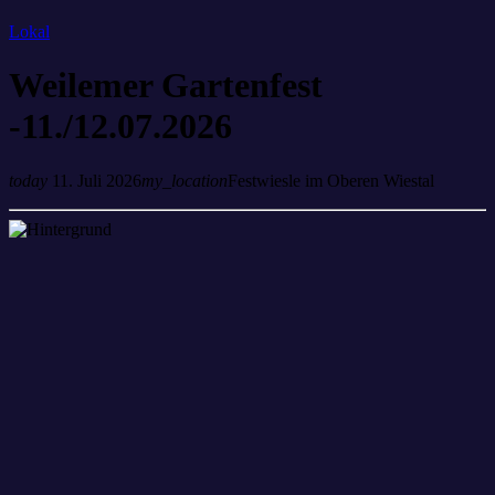
Lokal
Weilemer Gartenfest
-11./12.07.2026
today
11. Juli 2026
my_location
Festwiesle im Oberen Wiestal