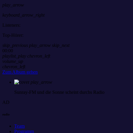
play_arrow
keyboard_arrow_right
Listeners:
Top-Hörer:
skip_previous
play_arrow
skip_next
00:00
playlist_play
chevron_left
volume_up
chevron_left
Zum Album gehen
play_arrow
Sunray-FM
und die Sonne scheint durchs Radio
AD
radio
Team
Programm