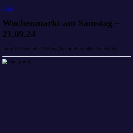
Lokal
Wochenmarkt am Samstag –
21.09.24
today
21. September 2024
my_location
Kirchplatz / Karlstraße