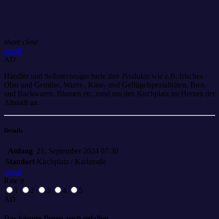
share
close
email
AD
Händler und Selbsterzeuger biete ihre Produkte wie z.B. frisches
Obst und Gemüse, Wurst-, Käse- und Geflügelspezialitäten, Brot-
und Backwaren, Blumen etc. rund um den Kirchplatz im Herzen der
Altstadt an.
Details
Anfang
21. September 2024 07:30
Standort
Kirchplatz / Karlstraße
email
Rate it
1
2
3
4
5
AD
Das könnte Ihnen auch gefallen