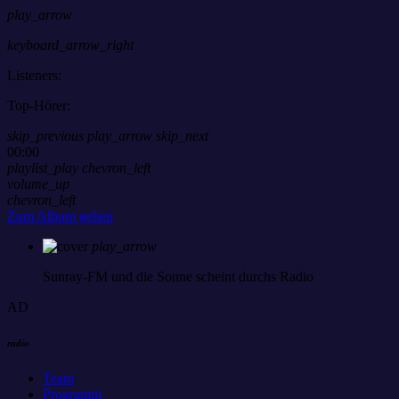
play_arrow
keyboard_arrow_right
Listeners:
Top-Hörer:
skip_previous
play_arrow
skip_next
00:00
playlist_play
chevron_left
volume_up
chevron_left
Zum Album gehen
play_arrow
Sunray-FM
und die Sonne scheint durchs Radio
AD
radio
Team
Programm