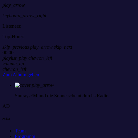
play_arrow
keyboard_arrow_right
Listeners:
Top-Hörer:
skip_previous
play_arrow
skip_next
00:00
playlist_play
chevron_left
volume_up
chevron_left
Zum Album gehen
play_arrow
Sunray-FM
und die Sonne scheint durchs Radio
AD
radio
Team
Programm