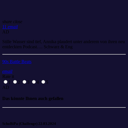
share
close
11
email
AD
Stille Wasser sind tief, Annika plaudert unter anderem von ihren neu
entdeckten Podcast…. Schwarz & Eng
90s Battle Beats
email
Rate it
1
2
3
4
5
AD
Das könnte Ihnen auch gefallen
SchoBiPa (Challenge) 22.03.2024