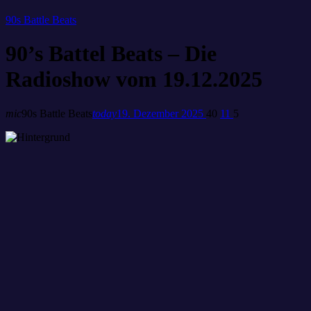
90s Battle Beats
90’s Battel Beats – Die
Radioshow vom 19.12.2025
mic
90s Battle Beats
today
19. Dezember 2025
40
11
5